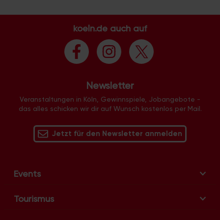
t
a
koeln.de auch auf
l
t
u
n
g
Newsletter
-
N
Veranstaltungen in Köln, Gewinnspiele, Jobangebote -
das alles schicken wir dir auf Wunsch kostenlos per Mail.
a
v
Jetzt für den Newsletter anmelden
i
g
a
t
Events
i
o
Tourismus
n