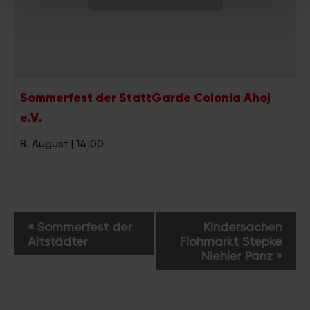
Partner führen diese Informationen möglicherweise mit
weiteren Daten zusammen, die Sie ihnen bereitgestellt
haben oder die sie im Rahmen Ihrer Nutzung der Dienste
gesammelt haben.
Sommerfest der StattGarde Colonia Ahoj
e.V.
8. August | 14:00
V
«
Sommerfest der
Kindersachen
e
Altstädter
Flohmarkt Stepke
r
Niehler Pänz
»
a
n
s