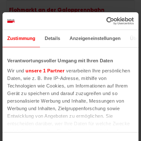
Flohmarkt an der Galopprennbahn
8. August | 8:00
Zustimmung
Details
Anzeigeneinstellungen
Über
Verantwortungsvoller Umgang mit Ihren Daten
Wir und
unsere 1 Partner
verarbeiten Ihre persönlichen
Daten, wie z. B. Ihre IP-Adresse, mithilfe von
Technologien wie Cookies, um Informationen auf Ihrem
Gerät zu speichern und darauf zuzugreifen und so
personalisierte Werbung und Inhalte, Messungen von
Werbung und Inhalten, Zielgruppenforschung sowie
Entwicklung von Angeboten zu ermöglichen. Sie
entscheiden darüber, wer Ihre Daten für welche Zwecke
nutzt. Sie können Ihre Einwilligung jederzeit über die
Cookie-Erklärung oder durch Klicken auf das Privacy
Einwilligungsauswahl