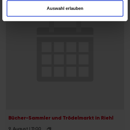
personalisieren, Funktionen für soziale Medien anbieten
Auswahl erlauben
zu können und die Zugriffe auf unsere Website zu
analysieren. Außerdem geben wir Informationen zu Ihrer
Verwendung unserer Website an unsere Partner für
soziale Medien, Werbung und Analysen weiter. Unsere
Partner führen diese Informationen möglicherweise mit
weiteren Daten zusammen, die Sie ihnen bereitgestellt
haben oder die sie im Rahmen Ihrer Nutzung der Dienste
gesammelt haben.
Bücher-Sammler und Trödelmarkt in Riehl
9. August | 11:00