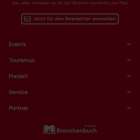
das alles schicken wir dir auf Wunsch kostenlos per Mail.
a
v
Jetzt für den Newsletter anmelden
i
g
a
t
Events
i
o
Tourismus
n
Freizeit
Service
Partner