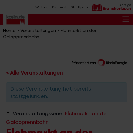
Zum
Wetter
Kölnmail
Stadtplan
Inhalt
springen
M
Home
»
Veranstaltungen
»
Flohmarkt an der
Galopprennbahn
« Alle Veranstaltungen
Diese Veranstaltung hat bereits
stattgefunden.
Veranstaltungsserie:
Flohmarkt an der
Galopprennbahn
Flohmarkt an der