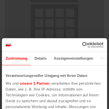
Zustimmung
Details
Anzeigeneinstellungen
Über
Flohmarkt auf dem Stadion-Parkplatz P6
Verantwortungsvoller Umgang mit Ihren Daten
9. August | 10:00
Wir und
unsere 1 Partner
verarbeiten Ihre persönlichen
Daten, wie z. B. Ihre IP-Adresse, mithilfe von
Technologien wie Cookies, um Informationen auf Ihrem
Gerät zu speichern und darauf zuzugreifen und so
personalisierte Werbung und Inhalte, Messungen von