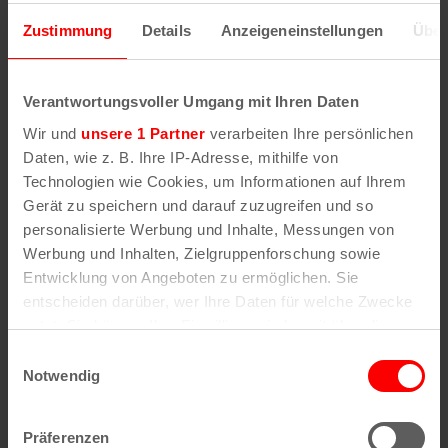
Zustimmung
Details
Anzeigeneinstellungen
Über
Verantwortungsvoller Umgang mit Ihren Daten
Wir und
unsere 1 Partner
verarbeiten Ihre persönlichen
Daten, wie z. B. Ihre IP-Adresse, mithilfe von
Technologien wie Cookies, um Informationen auf Ihrem
Gerät zu speichern und darauf zuzugreifen und so
personalisierte Werbung und Inhalte, Messungen von
Werbung und Inhalten, Zielgruppenforschung sowie
Entwicklung von Angeboten zu ermöglichen. Sie
entscheiden darüber, wer Ihre Daten für welche Zwecke
nutzt. Sie können Ihre Einwilligung jederzeit über die
Cookie-Erklärung oder durch Klicken auf das Privacy
Einwilligungsauswahl
Trigger Symbol ändern oder widerrufen
Notwendig
IAW Herbst
8. September
–
10. September
Wenn Sie es erlauben, würden wir auch gerne:
Präferenzen