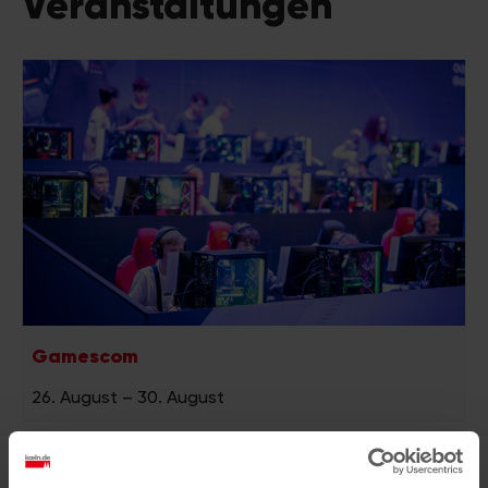
Veranstaltungen
Gamescom
26. August
–
30. August