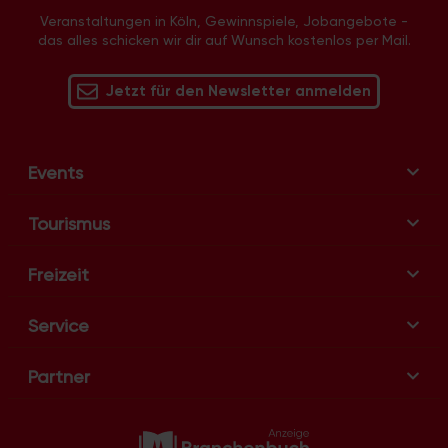
-
N
Veranstaltungen in Köln, Gewinnspiele, Jobangebote -
das alles schicken wir dir auf Wunsch kostenlos per Mail.
a
v
Jetzt für den Newsletter anmelden
i
g
a
t
Events
i
o
Tourismus
n
Freizeit
Service
Partner