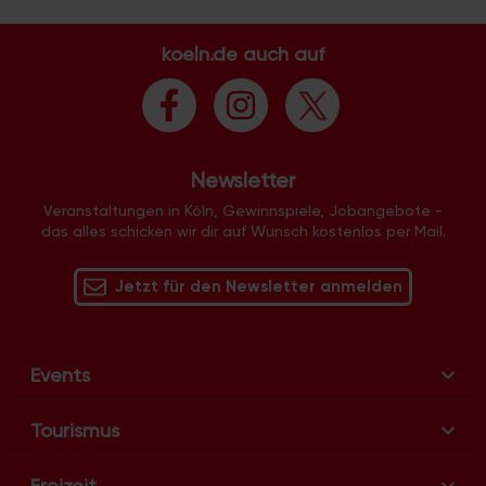
t
a
koeln.de auch auf
l
t
u
n
g
Newsletter
-
N
Veranstaltungen in Köln, Gewinnspiele, Jobangebote -
das alles schicken wir dir auf Wunsch kostenlos per Mail.
a
v
Jetzt für den Newsletter anmelden
i
g
a
t
Events
i
o
Tourismus
n
Freizeit