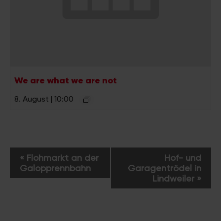
We are what we are not
8. August | 10:00
V
«
Flohmarkt an der
Hof- und
e
Galopprennbahn
Garagentrödel in
r
Lindweiler
»
a
n
s