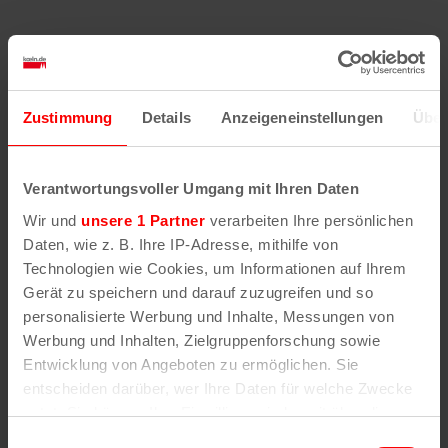
Ähnliche
Veranstaltungen
Zustimmung
Details
Anzeigeneinstellungen
Über
Verantwortungsvoller Umgang mit Ihren Daten
Wir und
unsere 1 Partner
verarbeiten Ihre persönlichen
Daten, wie z. B. Ihre IP-Adresse, mithilfe von
Technologien wie Cookies, um Informationen auf Ihrem
Gerät zu speichern und darauf zuzugreifen und so
personalisierte Werbung und Inhalte, Messungen von
Werbung und Inhalten, Zielgruppenforschung sowie
Entwicklung von Angeboten zu ermöglichen. Sie
entscheiden darüber, wer Ihre Daten für welche Zwecke
nutzt. Sie können Ihre Einwilligung jederzeit über die
Cookie-Erklärung oder durch Klicken auf das Privacy
Einwilligungsauswahl