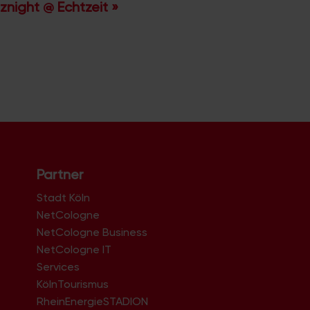
znight @ Echtzeit
»
Partner
Stadt Köln
NetCologne
NetCologne Business
NetCologne IT
n
Services
KölnTourismus
RheinEnergieSTADION