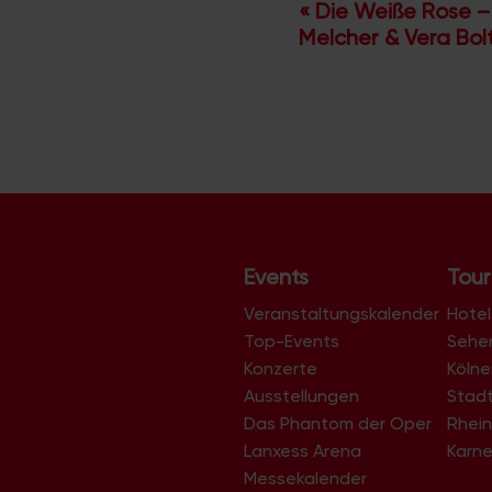
V
«
Die Weiße Rose – 
Melcher & Vera Bol
e
r
a
n
s
t
a
l
Events
Tour
t
Veranstaltungskalender
u
Hotel
Top-Events
Sehe
n
Konzerte
Köln
g
Ausstellungen
Stad
-
Das Phantom der Oper
Rhein
N
Lanxess Arena
Karne
a
Messekalender