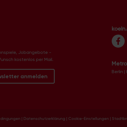
koeln
innspiele, Jobangebote -
Wunsch kostenlos per Mail.
Metro
Berlin
|
wsletter anmelden
edingungen
|
Datenschutzerklärung
|
Cookie-Einstellungen
|
Stadtb