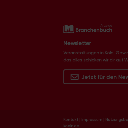
v
i
g
a
t
i
Newsletter
o
Veranstaltungen in Köln, Gew
n
das alles schicken wir dir auf 
Jetzt für den Ne
Kontakt
|
Impressum
|
Nutzungsb
koeln.de