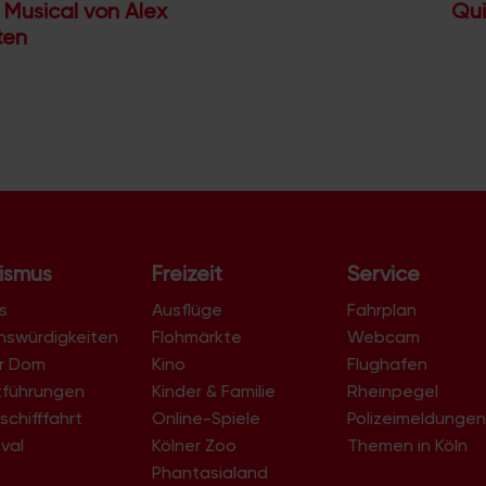
Musical von Alex
Qui
ten
ismus
Freizeit
Service
s
Ausflüge
Fahrplan
nswürdigkeiten
Flohmärkte
Webcam
er Dom
Kino
Flughafen
tführungen
Kinder & Familie
Rheinpegel
schifffahrt
Online-Spiele
Polizeimeldunge
val
Kölner Zoo
Themen in Köln
Phantasialand