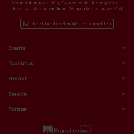
Veranstaltungen in Köln, Gewinnspiele, Jobangebote -
a
das alles schicken wir dir auf Wunsch kostenlos per Mail.
v
i
Jetzt für den Newsletter anmelden
g
a
t
i
Events
o
n
Tourismus
Freizeit
Service
Partner