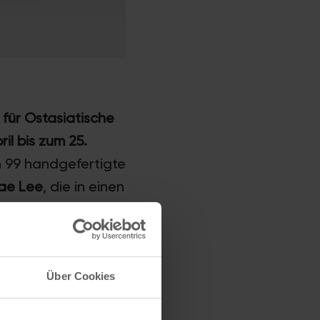
für Ostasiatische
il bis zum 25.
n 99 handgefertigte
ae Lee
, die in einen
chon beim Betreten
 schärft und zur
Über Cookies