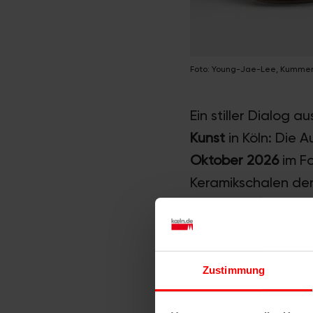
Foto: Young-Jae-Lee, Kummen,
Ein stiller Dialog 
Kunst
in Köln: Die A
Oktober 2026
im Fo
Keramikschalen der
sensiblen Austausc
des Museums öffnet
konzentrierten Wa
Zustimmung
Ein Ensemble a