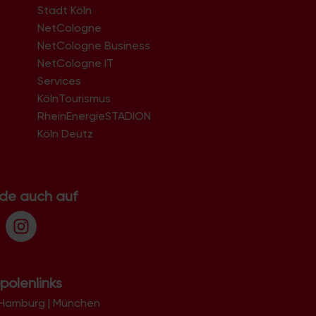
Stadt Köln
NetCologne
NetCologne Business
NetCologne IT
n
Services
KölnTourismus
RheinEnergieSTADION
Köln Deutz
.de auch auf
polenlinks
Hamburg
|
München