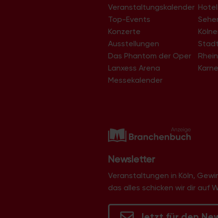
t
Veranstaltungskalender
Hotel
u
Top-Events
Sehe
Konzerte
Köln
n
Ausstellungen
Stad
g
Das Phantom der Oper
Rhein
-
Lanxess Arena
Karne
N
Messekalender
a
v
i
g
a
t
Newsletter
i
Veranstaltungen in Köln, Gew
o
das alles schicken wir dir auf 
n
Jetzt für den Ne