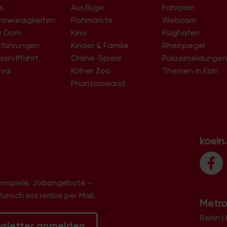
s
Ausflüge
Fahrplan
nswürdigkeiten
Flohmärkte
Webcam
er Dom
Kino
Flughafen
tführungen
Kinder & Familie
Rheinpegel
schifffahrt
Online-Spiele
Polizeimeldunge
val
Kölner Zoo
Themen in Köln
Phantasialand
koeln
innspiele, Jobangebote -
Wunsch kostenlos per Mail.
Metro
Berlin
|
wsletter anmelden