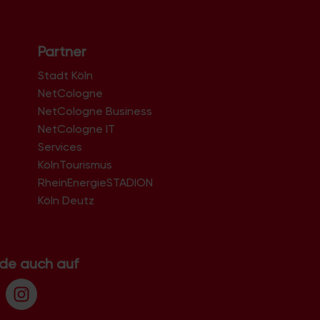
Partner
Stadt Köln
NetCologne
NetCologne Business
NetCologne IT
n
Services
KölnTourismus
RheinEnergieSTADION
Köln Deutz
.de auch auf