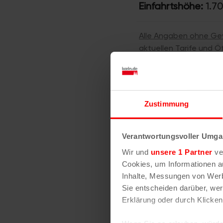
Einfahrtshöhe:
1.7
Alle Angaben ohne Ge
aktuellen Tarife und Ö
Zuletzt aktualisiert: 
Belegungsdaten-Quell
Lizenz:DL-DE-Zero-2.0
(Korrekturen bitte an
i
Zustimmung
Verantwortungsvoller Umgan
Wir und
unsere 1 Partner
ver
Cookies, um Informationen a
Inhalte, Messungen von Werb
Sie entscheiden darüber, wer
Erklärung oder durch Klicken