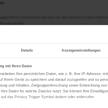
0m
währ!
Bitte informieren Sie sich vor der Einfahrt in das Parkha
ffnungszeiten.
Belegungsdaten: 08.08.2026 09:43, Parkhaus-Basisdaten 01.12.
e: Parkleitsystem bzw. https://offenedaten-koeln.de/data
nfo@koeln.de
melden - vielen Dank!)
Details
Anzeigeneinstellungen
g mit Ihren Daten
arbeiten Ihre persönlichen Daten, wie z. B. Ihre IP-Adresse, mit
uf Ihrem Gerät zu speichern und darauf zuzugreifen und so pers
ung und Inhalten, Zielgruppenforschung sowie Entwicklung von
 Ihre Daten für welche Zwecke nutzt. Sie können Ihre Einwilligun
 auf das Privacy Trigger Symbol ändern oder widerrufen