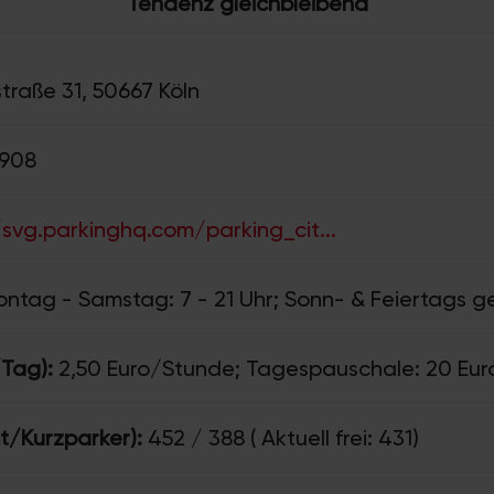
Tendenz gleichbleibend
raße 31, 50667 Köln
1908
/svg.parkinghq.com/parking_cit...
ntag - Samstag: 7 - 21 Uhr; Sonn- & Feiertags g
/Tag):
2,50 Euro/Stunde; Tagespauschale: 20 Eur
t/Kurzparker):
452 / 388 ( Aktuell frei: 431)