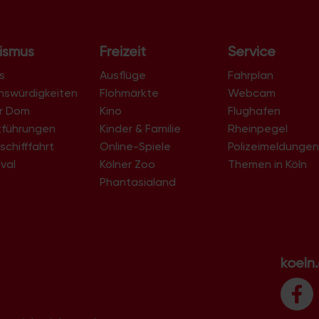
ismus
Freizeit
Service
s
Ausflüge
Fahrplan
nswürdigkeiten
Flohmärkte
Webcam
er Dom
Kino
Flughafen
tführungen
Kinder & Familie
Rheinpegel
schifffahrt
Online-Spiele
Polizeimeldunge
val
Kölner Zoo
Themen in Köln
Phantasialand
koeln