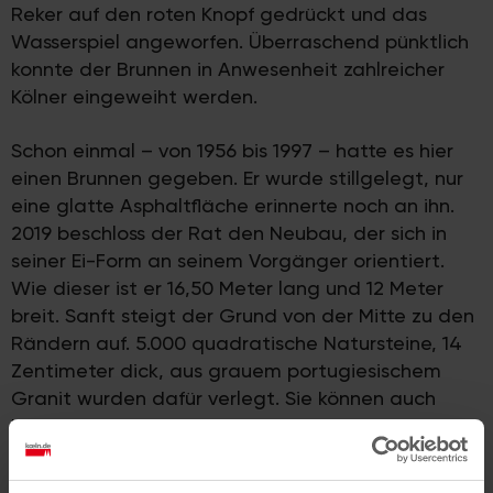
Reker auf den roten Knopf gedrückt und das
Wasserspiel angeworfen. Überraschend pünktlich
konnte der Brunnen in Anwesenheit zahlreicher
Kölner eingeweiht werden.
Schon einmal – von 1956 bis 1997 – hatte es hier
einen Brunnen gegeben. Er wurde stillgelegt, nur
eine glatte Asphaltfläche erinnerte noch an ihn.
2019 beschloss der Rat den Neubau, der sich in
seiner Ei-Form an seinem Vorgänger orientiert.
Wie dieser ist er 16,50 Meter lang und 12 Meter
breit. Sanft steigt der Grund von der Mitte zu den
Rändern auf. 5.000 quadratische Natursteine, 14
Zentimeter dick, aus grauem portugiesischem
Granit wurden dafür verlegt. Sie können auch
befahren werden.