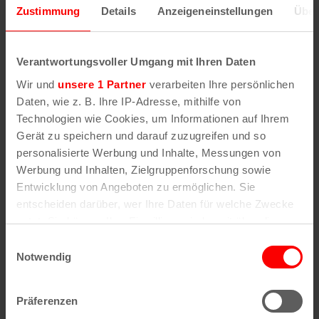
Zustimmung
Details
Anzeigeneinstellungen
Über
Verantwortungsvoller Umgang mit Ihren Daten
Wir und
unsere 1 Partner
verarbeiten Ihre persönlichen
Daten, wie z. B. Ihre IP-Adresse, mithilfe von
Technologien wie Cookies, um Informationen auf Ihrem
Gerät zu speichern und darauf zuzugreifen und so
personalisierte Werbung und Inhalte, Messungen von
Werbung und Inhalten, Zielgruppenforschung sowie
Kühle Umgebung an heißen Tagen
Entwicklung von Angeboten zu ermöglichen. Sie
entscheiden darüber, wer Ihre Daten für welche Zwecke
nutzt. Sie können Ihre Einwilligung jederzeit über die
15 LED-Leuchten strahlen die Fontänen an – mal
Cookie-Erklärung oder durch Klicken auf das Privacy
gelb, mal blau, nach rot. Je nachdem, welche
Einwilligungsauswahl
Trigger Symbol ändern oder widerrufen
Notwendig
Veranstaltungen gerade auf dem Platz
stattfinden. Aktuell ist grün angesagt, passend
Wenn Sie es erlauben, würden wir auch gerne:
zur Weinwoche, die am Sonntag endet. Der
Präferenzen
Informationen über Ihre geografische Lage
Brunnen sorgt an heißen Tagen für eine kühle