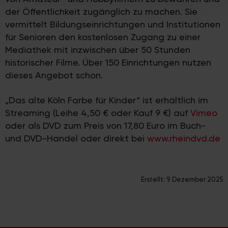
weiteren Daten zusammen, die Sie ihnen bereitgestellt
der Öffentlichkeit zugänglich zu machen. Sie
haben oder die sie im Rahmen Ihrer Nutzung der Dienste
vermittelt Bildungseinrichtungen und Institutionen
gesammelt haben.
für Senioren den kostenlosen Zugang zu einer
Mediathek mit inzwischen über 50 Stunden
historischer Filme. Über 150 Einrichtungen nutzen
dieses Angebot schon.
„Das alte Köln Farbe für Kinder“ ist erhältlich im
Streaming (Leihe 4,50 € oder Kauf 9 €) auf
Vimeo
oder als DVD zum Preis von 17,80 Euro im Buch-
und DVD-Handel oder direkt bei
www.rheindvd.de
Erstellt:
9. Dezember 2025