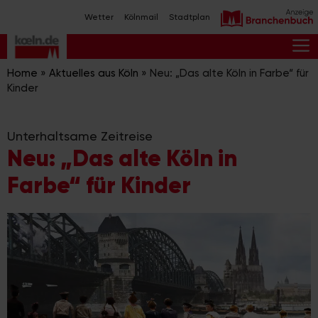
Zum
Wetter
Kölnmail
Stadtplan
Inhalt
springen
M
Home
»
Aktuelles aus Köln
»
Neu: „Das alte Köln in Farbe“ für
Kinder
Unterhaltsame Zeitreise
Neu: „Das alte Köln in
Farbe“ für Kinder