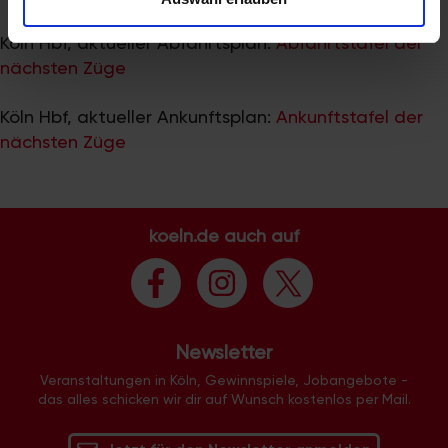
zu können und die Zugriffe auf unsere Website zu
analysieren. Außerdem geben wir Informationen zu Ihrer
Köln Hbf, aktueller Abfahrtsplan:
Abfahrtstafel der
Verwendung unserer Website an unsere Partner für
nächsten Züge
soziale Medien, Werbung und Analysen weiter. Unsere
Partner führen diese Informationen möglicherweise mit
Köln Hbf, aktueller Ankunftsplan:
Ankunftstafel der
weiteren Daten zusammen, die Sie ihnen bereitgestellt
nächsten Züge
haben oder die sie im Rahmen Ihrer Nutzung der Dienste
gesammelt haben.
koeln.de auch auf
Newsletter
Veranstaltungen in Köln, Gewinnspiele, Jobangebote -
das alles schicken wir dir auf Wunsch kostenlos per Mail.