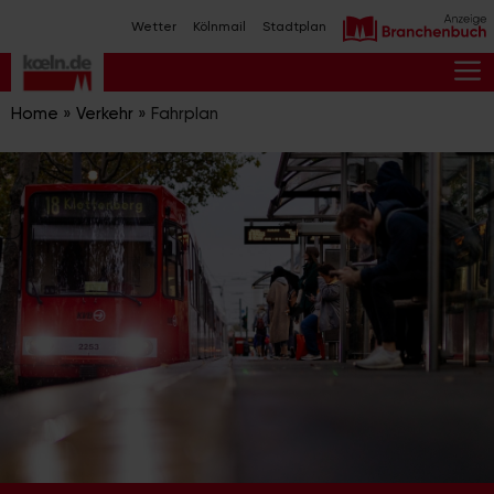
Zum
Wetter
Kölnmail
Stadtplan
Inhalt
springen
M
Home
»
Verkehr
»
Fahrplan