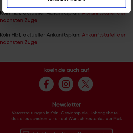
zu können und die Zugriffe auf unsere Website zu
analysieren. Außerdem geben wir Informationen zu Ihrer
Köln Hbf, aktueller Abfahrtsplan:
Abfahrtstafel der
Verwendung unserer Website an unsere Partner für
nächsten Züge
soziale Medien, Werbung und Analysen weiter. Unsere
Partner führen diese Informationen möglicherweise mit
Köln Hbf, aktueller Ankunftsplan:
Ankunftstafel der
weiteren Daten zusammen, die Sie ihnen bereitgestellt
nächsten Züge
haben oder die sie im Rahmen Ihrer Nutzung der Dienste
gesammelt haben.
koeln.de auch auf
Newsletter
Veranstaltungen in Köln, Gewinnspiele, Jobangebote -
das alles schicken wir dir auf Wunsch kostenlos per Mail.