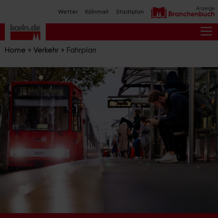
Zum
Wetter
Kölnmail
Stadtplan
Inhalt
springen
M
Home
»
Verkehr
»
Fahrplan