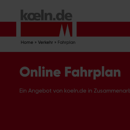
Zum
Inhalt
springen
Home
»
Verkehr
»
Fahrplan
Online Fahrplan
Ein Angebot von koeln.de in Zusammenar