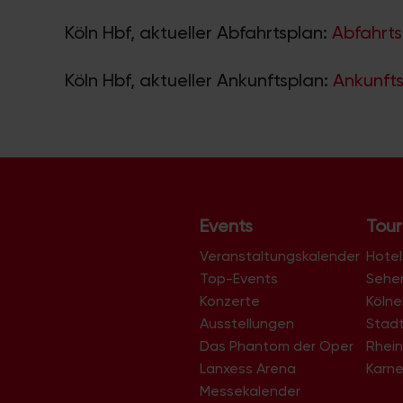
Köln Hbf, aktueller Abfahrtsplan:
Abfahrts
Köln Hbf, aktueller Ankunftsplan:
Ankunfts
Events
Tour
Veranstaltungskalender
Hotel
Top-Events
Sehe
Konzerte
Köln
Ausstellungen
Stad
Das Phantom der Oper
Rhein
Lanxess Arena
Karne
Messekalender