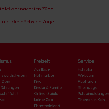
tafel der nächsten Züge
tafel der nächsten Züge
ismus
Freizeit
Service
s
Ausflüge
Fahrplan
nswürdigkeiten
Flohmärkte
Webcam
er Dom
Kino
Flughafen
tführungen
Kinder & Familie
Rheinpegel
schifffahrt
Online-Spiele
Polizeimeldunge
val
Kölner Zoo
Themen in Köln
Phantasialand