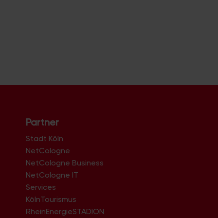
Partner
Stadt Köln
NetCologne
NetCologne Business
NetCologne IT
n
Services
KölnTourismus
RheinEnergieSTADION