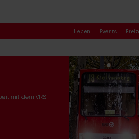
Leben
Events
Freiz
beit mit dem VRS