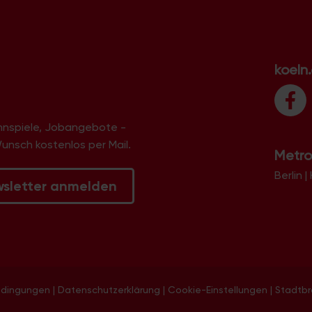
koeln
innspiele, Jobangebote -
Wunsch kostenlos per Mail.
Metro
Berlin
|
wsletter anmelden
edingungen
|
Datenschutzerklärung
|
Cookie-Einstellungen
|
Stadtb