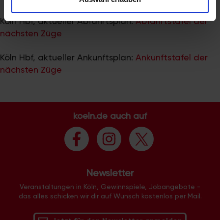
zu können und die Zugriffe auf unsere Website zu
analysieren. Außerdem geben wir Informationen zu Ihrer
Köln Hbf, aktueller Abfahrtsplan:
Abfahrtstafel der
Verwendung unserer Website an unsere Partner für
nächsten Züge
soziale Medien, Werbung und Analysen weiter. Unsere
Partner führen diese Informationen möglicherweise mit
Köln Hbf, aktueller Ankunftsplan:
Ankunftstafel der
weiteren Daten zusammen, die Sie ihnen bereitgestellt
nächsten Züge
haben oder die sie im Rahmen Ihrer Nutzung der Dienste
gesammelt haben.
koeln.de auch auf
Newsletter
Veranstaltungen in Köln, Gewinnspiele, Jobangebote -
das alles schicken wir dir auf Wunsch kostenlos per Mail.