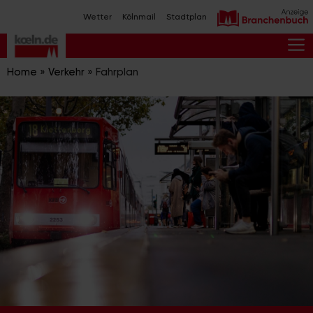
Zum
Wetter
Kölnmail
Stadtplan
Inhalt
springen
M
Home
»
Verkehr
»
Fahrplan