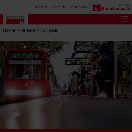
Zum
Wetter
Kölnmail
Stadtplan
Inhalt
springen
M
Home
»
Verkehr
»
Fahrplan