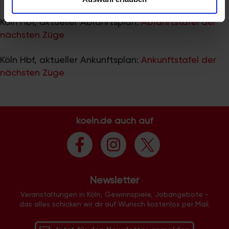
zu können und die Zugriffe auf unsere Website zu
analysieren. Außerdem geben wir Informationen zu Ihrer
Köln Hbf, aktueller Abfahrtsplan:
Abfahrtstafel der
Verwendung unserer Website an unsere Partner für
nächsten Züge
soziale Medien, Werbung und Analysen weiter. Unsere
Partner führen diese Informationen möglicherweise mit
Köln Hbf, aktueller Ankunftsplan:
Ankunftstafel der
weiteren Daten zusammen, die Sie ihnen bereitgestellt
nächsten Züge
haben oder die sie im Rahmen Ihrer Nutzung der Dienste
gesammelt haben.
koeln.de auch auf
Newsletter
Veranstaltungen in Köln, Gewinnspiele, Jobangebote -
das alles schicken wir dir auf Wunsch kostenlos per Mail.