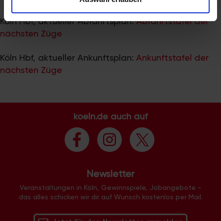
zu können und die Zugriffe auf unsere Website zu
analysieren. Außerdem geben wir Informationen zu Ihrer
Köln Hbf, aktueller Abfahrtsplan:
Abfahrtstafel der
Verwendung unserer Website an unsere Partner für
nächsten Züge
soziale Medien, Werbung und Analysen weiter. Unsere
Partner führen diese Informationen möglicherweise mit
Köln Hbf, aktueller Ankunftsplan:
Ankunftstafel der
weiteren Daten zusammen, die Sie ihnen bereitgestellt
nächsten Züge
haben oder die sie im Rahmen Ihrer Nutzung der Dienste
gesammelt haben.
koeln.de auch auf
Newsletter
Veranstaltungen in Köln, Gewinnspiele, Jobangebote -
das alles schicken wir dir auf Wunsch kostenlos per Mail.