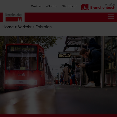
Zum
Wetter
Kölnmail
Stadtplan
Inhalt
springen
M
Home
»
Verkehr
»
Fahrplan