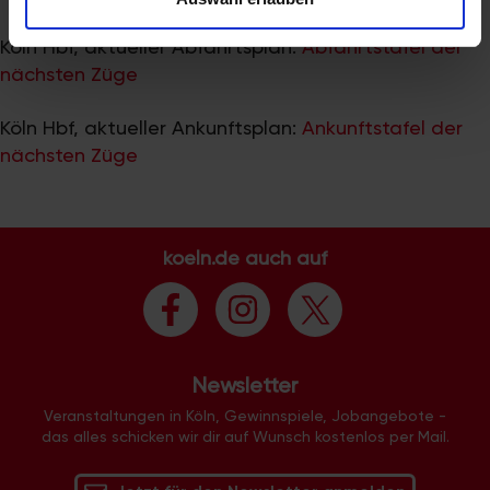
zu können und die Zugriffe auf unsere Website zu
analysieren. Außerdem geben wir Informationen zu Ihrer
Köln Hbf, aktueller Abfahrtsplan:
Abfahrtstafel der
Verwendung unserer Website an unsere Partner für
nächsten Züge
soziale Medien, Werbung und Analysen weiter. Unsere
Partner führen diese Informationen möglicherweise mit
Köln Hbf, aktueller Ankunftsplan:
Ankunftstafel der
weiteren Daten zusammen, die Sie ihnen bereitgestellt
nächsten Züge
haben oder die sie im Rahmen Ihrer Nutzung der Dienste
gesammelt haben.
koeln.de auch auf
Newsletter
Veranstaltungen in Köln, Gewinnspiele, Jobangebote -
das alles schicken wir dir auf Wunsch kostenlos per Mail.