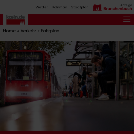
Zum
Wetter
Kölnmail
Stadtplan
Inhalt
springen
M
Home
»
Verkehr
»
Fahrplan