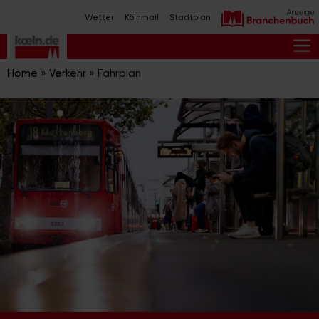
Zum
Wetter
Kölnmail
Stadtplan
Inhalt
springen
M
Home
»
Verkehr
»
Fahrplan