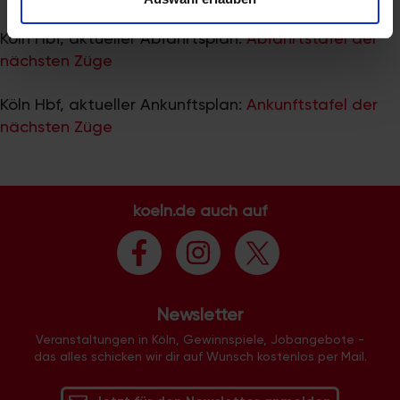
zu können und die Zugriffe auf unsere Website zu
analysieren. Außerdem geben wir Informationen zu Ihrer
Köln Hbf, aktueller Abfahrtsplan:
Abfahrtstafel der
Verwendung unserer Website an unsere Partner für
nächsten Züge
soziale Medien, Werbung und Analysen weiter. Unsere
Partner führen diese Informationen möglicherweise mit
Köln Hbf, aktueller Ankunftsplan:
Ankunftstafel der
weiteren Daten zusammen, die Sie ihnen bereitgestellt
nächsten Züge
haben oder die sie im Rahmen Ihrer Nutzung der Dienste
gesammelt haben.
koeln.de auch auf
Newsletter
Veranstaltungen in Köln, Gewinnspiele, Jobangebote -
das alles schicken wir dir auf Wunsch kostenlos per Mail.