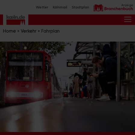
Zum
Wetter
Kölnmail
Stadtplan
Inhalt
springen
M
Home
»
Verkehr
»
Fahrplan