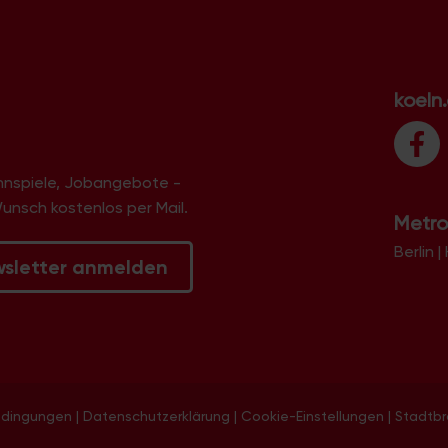
koeln
innspiele, Jobangebote -
Wunsch kostenlos per Mail.
Metro
Berlin
|
wsletter anmelden
edingungen
|
Datenschutzerklärung
|
Cookie-Einstellungen
|
Stadtb