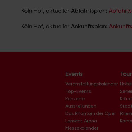
Köln Hbf, aktueller Abfahrtsplan:
Abfahrts
Köln Hbf, aktueller Ankunftsplan:
Ankunfts
Events
Tour
Veranstaltungskalender
Hotel
Top-Events
Sehe
Konzerte
Köln
Ausstellungen
Stad
Das Phantom der Oper
Rhein
Lanxess Arena
Karne
Messekalender