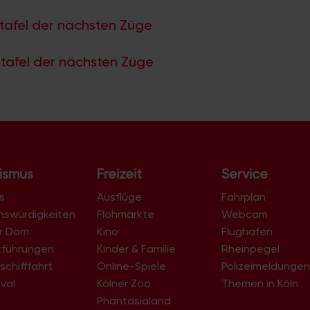
tafel der nächsten Züge
tafel der nächsten Züge
ismus
Freizeit
Service
s
Ausflüge
Fahrplan
nswürdigkeiten
Flohmärkte
Webcam
er Dom
Kino
Flughafen
tführungen
Kinder & Familie
Rheinpegel
schifffahrt
Online-Spiele
Polizeimeldunge
val
Kölner Zoo
Themen in Köln
Phantasialand