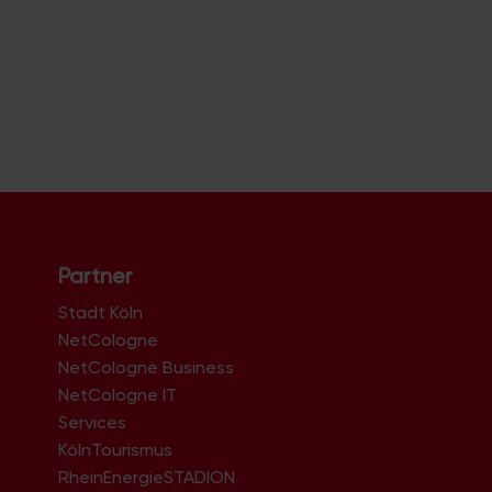
Partner
Stadt Köln
NetCologne
NetCologne Business
NetCologne IT
n
Services
KölnTourismus
RheinEnergieSTADION