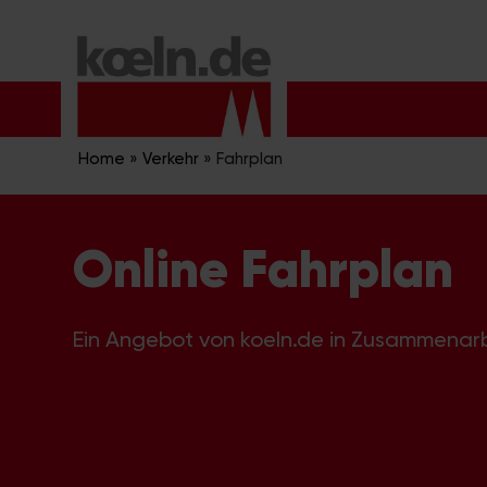
Zum
Inhalt
springen
Home
»
Verkehr
»
Fahrplan
Online Fahrplan
Ein Angebot von koeln.de in Zusammenar