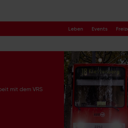
Leben
Events
Freiz
beit mit dem VRS