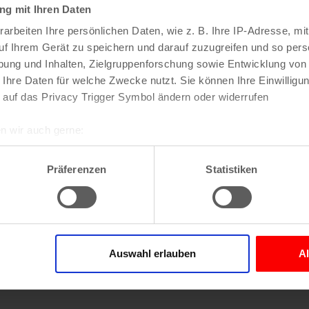
g mit Ihren Daten
arbeiten Ihre persönlichen Daten, wie z. B. Ihre IP-Adresse, mit
uf Ihrem Gerät zu speichern und darauf zuzugreifen und so pers
ung und Inhalten, Zielgruppenforschung sowie Entwicklung von
 Ihre Daten für welche Zwecke nutzt. Sie können Ihre Einwilligun
 auf das Privacy Trigger Symbol ändern oder widerrufen
n wir auch gerne:
re geografische Lage erfassen, welche bis auf einige Meter gen
es Scannen nach bestimmten Merkmalen (Fingerprinting) identifi
Präferenzen
Statistiken
ie Ihre persönlichen Daten verarbeitet werden, und legen Sie I
nhalte und Anzeigen zu personalisieren, Funktionen für soziale
Website zu analysieren. Außerdem geben wir Informationen zu I
Auswahl erlauben
A
r soziale Medien, Werbung und Analysen weiter. Unsere Partner
 Daten zusammen, die Sie ihnen bereitgestellt haben oder die s
n.