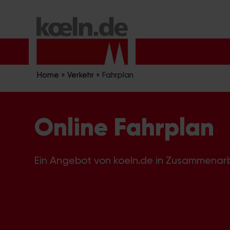
Zum
Inhalt
springen
Home
»
Verkehr
»
Fahrplan
Online Fahrplan
Ein Angebot von koeln.de in Zusammenar