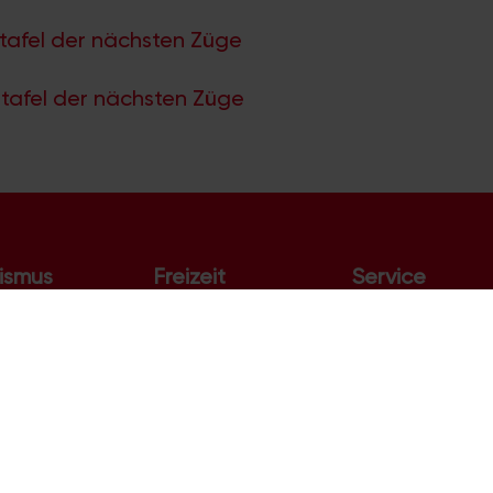
tafel der nächsten Züge
tafel der nächsten Züge
ismus
Freizeit
Service
s
Ausflüge
Fahrplan
nswürdigkeiten
Flohmärkte
Webcam
er Dom
Kino
Flughafen
tführungen
Kinder & Familie
Rheinpegel
schifffahrt
Online-Spiele
Polizeimeldunge
val
Kölner Zoo
Themen in Köln
Phantasialand