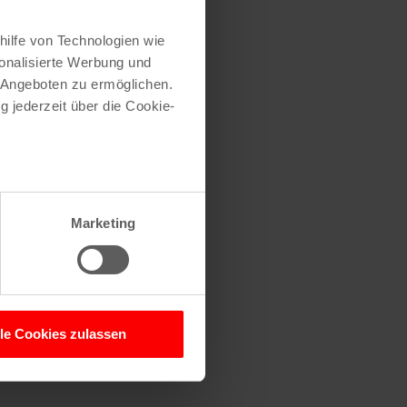
hilfe von Technologien wie
onalisierte Werbung und
 Angeboten zu ermöglichen.
g jederzeit über die Cookie-
au sein können
zieren
Marketing
hre Präferenzen im
Abschnitt
 Medien anbieten zu können
hrer Verwendung unserer
lle Cookies zulassen
 führen diese Informationen
ie im Rahmen Ihrer Nutzung