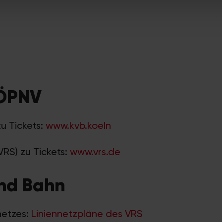
 ÖPNV
zu Tickets:
www.kvb.koeln
VRS) zu Tickets:
www.vrs.de
und Bahn
netzes:
Liniennetzpläne des VRS