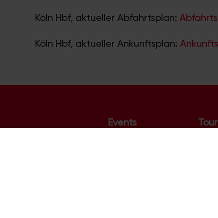
Köln Hbf, aktueller Abfahrtsplan:
Abfahrts
Köln Hbf, aktueller Ankunftsplan:
Ankunfts
Events
Tour
Veranstaltungskalender
Hotel
Top-Events
Sehe
Konzerte
Köln
Ausstellungen
Stad
Das Phantom der Oper
Rhein
Lanxess Arena
Karne
Messekalender