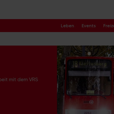
Leben
Events
Freiz
beit mit dem VRS