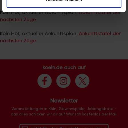
zu können und die Zugriffe auf unsere Website zu
analysieren. Außerdem geben wir Informationen zu Ihrer
Köln Hbf, aktueller Abfahrtsplan:
Abfahrtstafel der
Verwendung unserer Website an unsere Partner für
nächsten Züge
soziale Medien, Werbung und Analysen weiter. Unsere
Partner führen diese Informationen möglicherweise mit
Köln Hbf, aktueller Ankunftsplan:
Ankunftstafel der
weiteren Daten zusammen, die Sie ihnen bereitgestellt
nächsten Züge
haben oder die sie im Rahmen Ihrer Nutzung der Dienste
gesammelt haben.
koeln.de auch auf
Newsletter
Veranstaltungen in Köln, Gewinnspiele, Jobangebote -
das alles schicken wir dir auf Wunsch kostenlos per Mail.