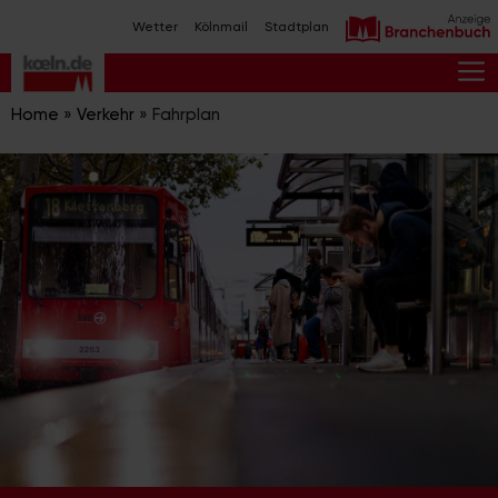
Zum
Wetter
Kölnmail
Stadtplan
Inhalt
springen
M
Home
»
Verkehr
»
Fahrplan