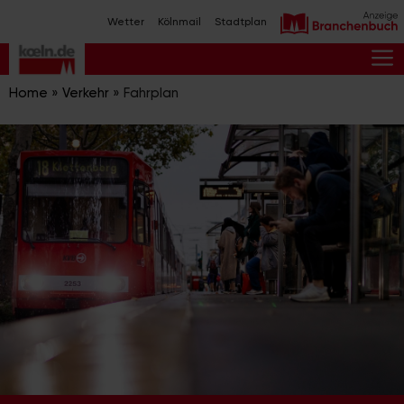
Zum
Wetter
Kölnmail
Stadtplan
Inhalt
springen
M
Home
»
Verkehr
»
Fahrplan