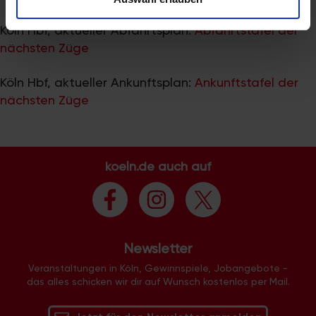
zu können und die Zugriffe auf unsere Website zu
analysieren. Außerdem geben wir Informationen zu Ihrer
Köln Hbf, aktueller Abfahrtsplan:
Abfahrtstafel der
Verwendung unserer Website an unsere Partner für
nächsten Züge
soziale Medien, Werbung und Analysen weiter. Unsere
Partner führen diese Informationen möglicherweise mit
Köln Hbf, aktueller Ankunftsplan:
Ankunftstafel der
weiteren Daten zusammen, die Sie ihnen bereitgestellt
nächsten Züge
haben oder die sie im Rahmen Ihrer Nutzung der Dienste
gesammelt haben.
koeln.de auch auf
Newsletter
Veranstaltungen in Köln, Gewinnspiele, Jobangebote -
das alles schicken wir dir auf Wunsch kostenlos per Mail.