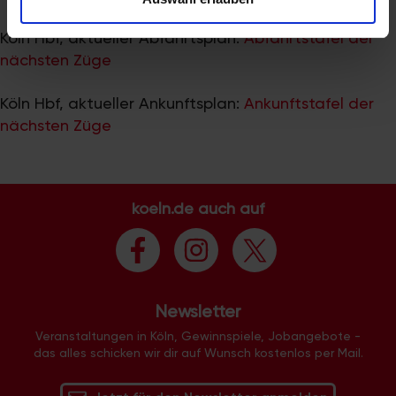
zu können und die Zugriffe auf unsere Website zu
analysieren. Außerdem geben wir Informationen zu Ihrer
Köln Hbf, aktueller Abfahrtsplan:
Abfahrtstafel der
Verwendung unserer Website an unsere Partner für
nächsten Züge
soziale Medien, Werbung und Analysen weiter. Unsere
Partner führen diese Informationen möglicherweise mit
Köln Hbf, aktueller Ankunftsplan:
Ankunftstafel der
weiteren Daten zusammen, die Sie ihnen bereitgestellt
nächsten Züge
haben oder die sie im Rahmen Ihrer Nutzung der Dienste
gesammelt haben.
koeln.de auch auf
Newsletter
Veranstaltungen in Köln, Gewinnspiele, Jobangebote -
das alles schicken wir dir auf Wunsch kostenlos per Mail.