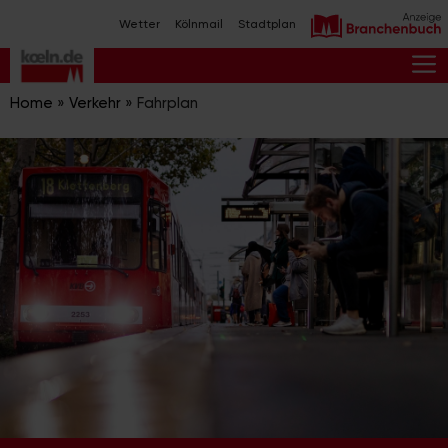
Zum
Wetter
Kölnmail
Stadtplan
Inhalt
springen
M
Home
»
Verkehr
»
Fahrplan