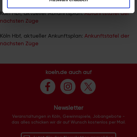
zu können und die Zugriffe auf unsere Website zu
analysieren. Außerdem geben wir Informationen zu Ihrer
Köln Hbf, aktueller Abfahrtsplan:
Abfahrtstafel der
Verwendung unserer Website an unsere Partner für
nächsten Züge
soziale Medien, Werbung und Analysen weiter. Unsere
Partner führen diese Informationen möglicherweise mit
Köln Hbf, aktueller Ankunftsplan:
Ankunftstafel der
weiteren Daten zusammen, die Sie ihnen bereitgestellt
nächsten Züge
haben oder die sie im Rahmen Ihrer Nutzung der Dienste
gesammelt haben.
koeln.de auch auf
Newsletter
Veranstaltungen in Köln, Gewinnspiele, Jobangebote -
das alles schicken wir dir auf Wunsch kostenlos per Mail.