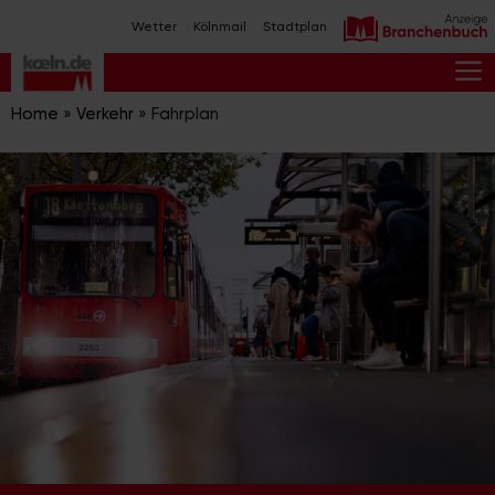
Zum
Wetter
Kölnmail
Stadtplan
Inhalt
springen
M
Home
»
Verkehr
»
Fahrplan