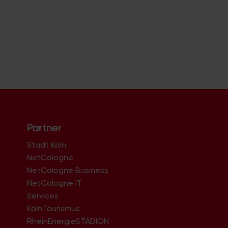
Partner
Stadt Köln
NetCologne
NetCologne Business
NetCologne IT
n
Services
KölnTourismus
RheinEnergieSTADION