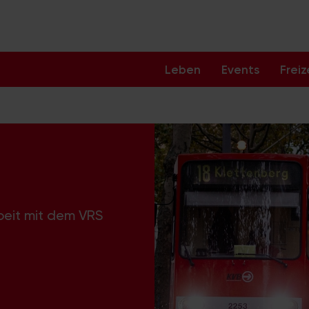
Leben
Events
Freiz
beit mit dem VRS