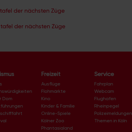
tafel der nächsten Züge
tafel der nächsten Züge
ismus
Freizeit
Service
s
Ausflüge
Fahrplan
nswürdigkeiten
Flohmärkte
Webcam
er Dom
Kino
Flughafen
tführungen
Kinder & Familie
Rheinpegel
schifffahrt
Online-Spiele
Polizeimeldunge
val
Kölner Zoo
Themen in Köln
Phantasialand