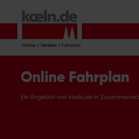
Zum
Inhalt
springen
Home
»
Verkehr
»
Fahrplan
Online Fahrplan
Ein Angebot von koeln.de in Zusammenar