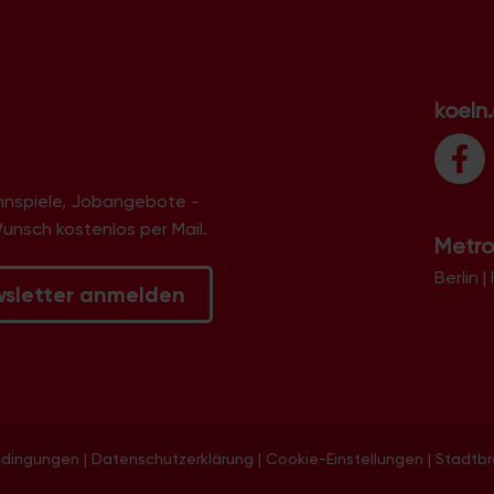
koeln
innspiele, Jobangebote -
Wunsch kostenlos per Mail.
Metro
Berlin
|
wsletter anmelden
edingungen
|
Datenschutzerklärung
|
Cookie-Einstellungen
|
Stadtb