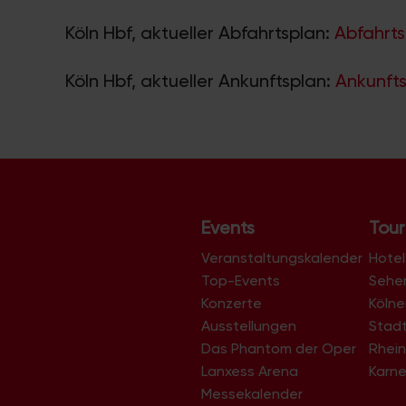
Köln Hbf, aktueller Abfahrtsplan:
Abfahrts
Köln Hbf, aktueller Ankunftsplan:
Ankunfts
Events
Tour
Veranstaltungskalender
Hotel
Top-Events
Sehe
Konzerte
Köln
Ausstellungen
Stad
Das Phantom der Oper
Rhein
Lanxess Arena
Karne
Messekalender