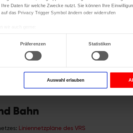
 Ihre Daten für welche Zwecke nutzt. Sie können Ihre Einwilligun
 auf das Privacy Trigger Symbol ändern oder widerrufen
n wir auch gerne:
re geografische Lage erfassen, welche bis auf einige Meter gen
es Scannen nach bestimmten Merkmalen (Fingerprinting) identifi
Präferenzen
Statistiken
ie Ihre persönlichen Daten verarbeitet werden, und legen Sie I
 ÖPNV
nhalte und Anzeigen zu personalisieren, Funktionen für soziale
zu Tickets:
www.kvb.koeln
Website zu analysieren. Außerdem geben wir Informationen zu I
Auswahl erlauben
A
r soziale Medien, Werbung und Analysen weiter. Unsere Partner
VRS) zu Tickets:
www.vrs.de
 Daten zusammen, die Sie ihnen bereitgestellt haben oder die s
n.
und Bahn
netzes:
Liniennetzpläne des VRS