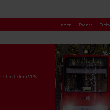
Leben
Events
Freiz
beit mit dem VRS