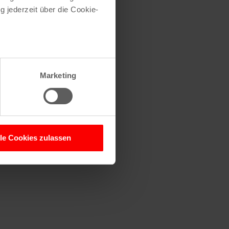
g jederzeit über die Cookie-
au sein können
zieren
Marketing
hre Präferenzen im
Abschnitt
 Medien anbieten zu können
hrer Verwendung unserer
lle Cookies zulassen
 führen diese Informationen
ie im Rahmen Ihrer Nutzung