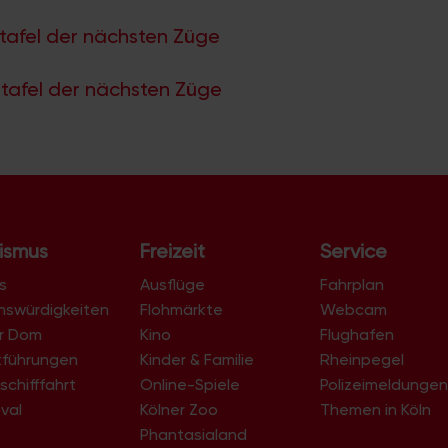
tafel der nächsten Züge
tafel der nächsten Züge
ismus
Freizeit
Service
s
Ausflüge
Fahrplan
nswürdigkeiten
Flohmärkte
Webcam
er Dom
Kino
Flughafen
tführungen
Kinder & Familie
Rheinpegel
schifffahrt
Online-Spiele
Polizeimeldunge
val
Kölner Zoo
Themen in Köln
Phantasialand