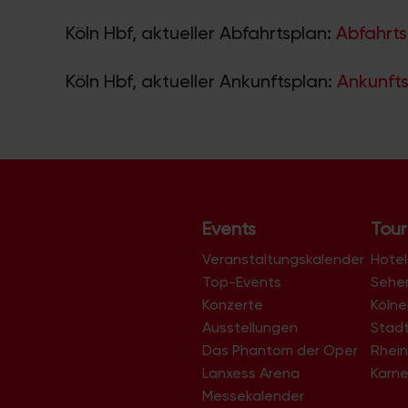
Köln Hbf, aktueller Abfahrtsplan:
Abfahrts
Köln Hbf, aktueller Ankunftsplan:
Ankunfts
Events
Tour
Veranstaltungskalender
Hotel
Top-Events
Sehe
Konzerte
Köln
Ausstellungen
Stad
Das Phantom der Oper
Rhein
Lanxess Arena
Karne
Messekalender