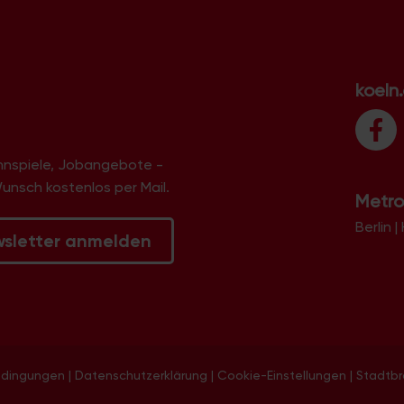
koeln
innspiele, Jobangebote -
Wunsch kostenlos per Mail.
Metro
Berlin
|
wsletter anmelden
edingungen
|
Datenschutzerklärung
|
Cookie-Einstellungen
|
Stadtb