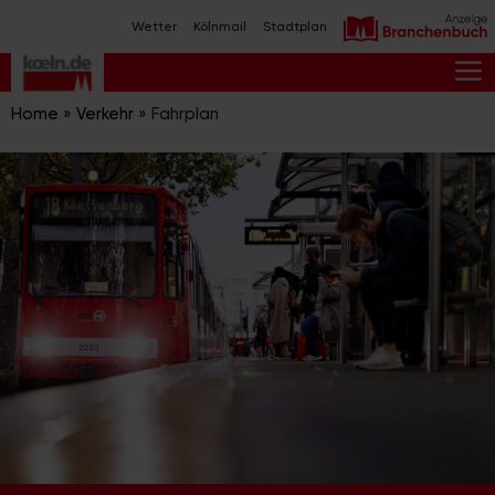
Zum
Wetter
Kölnmail
Stadtplan
Inhalt
springen
M
Home
»
Verkehr
»
Fahrplan