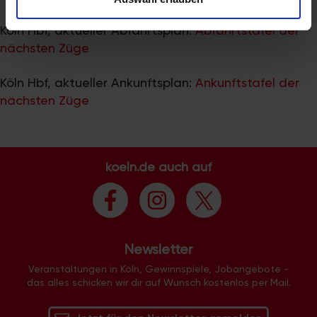
zu können und die Zugriffe auf unsere Website zu
analysieren. Außerdem geben wir Informationen zu Ihrer
Köln Hbf, aktueller Abfahrtsplan:
Abfahrtstafel der
Verwendung unserer Website an unsere Partner für
nächsten Züge
soziale Medien, Werbung und Analysen weiter. Unsere
Partner führen diese Informationen möglicherweise mit
Köln Hbf, aktueller Ankunftsplan:
Ankunftstafel der
weiteren Daten zusammen, die Sie ihnen bereitgestellt
nächsten Züge
haben oder die sie im Rahmen Ihrer Nutzung der Dienste
gesammelt haben.
koeln.de auch auf
Newsletter
Veranstaltungen in Köln, Gewinnspiele, Jobangebote -
das alles schicken wir dir auf Wunsch kostenlos per Mail.