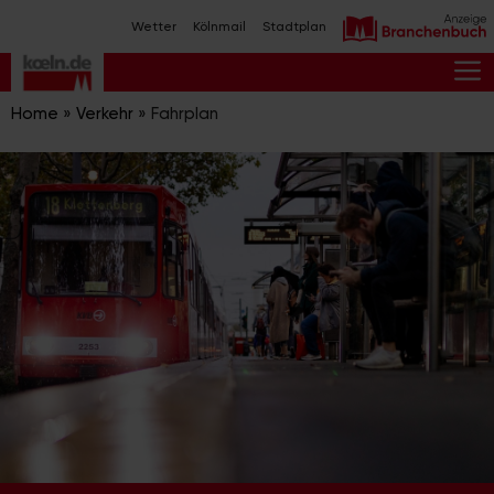
Zum
Wetter
Kölnmail
Stadtplan
Inhalt
springen
M
Home
»
Verkehr
»
Fahrplan