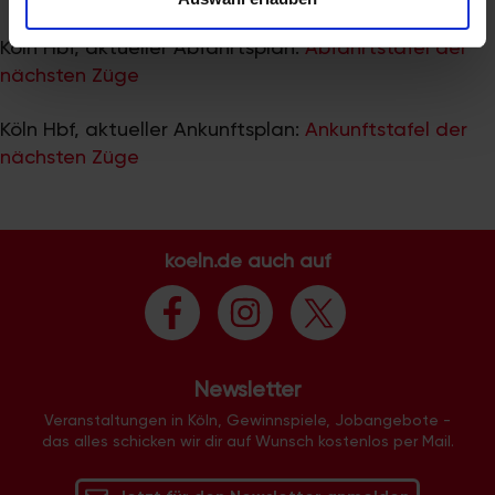
zu können und die Zugriffe auf unsere Website zu
analysieren. Außerdem geben wir Informationen zu Ihrer
Köln Hbf, aktueller Abfahrtsplan:
Abfahrtstafel der
Verwendung unserer Website an unsere Partner für
nächsten Züge
soziale Medien, Werbung und Analysen weiter. Unsere
Partner führen diese Informationen möglicherweise mit
Köln Hbf, aktueller Ankunftsplan:
Ankunftstafel der
weiteren Daten zusammen, die Sie ihnen bereitgestellt
nächsten Züge
haben oder die sie im Rahmen Ihrer Nutzung der Dienste
gesammelt haben.
koeln.de auch auf
Newsletter
Veranstaltungen in Köln, Gewinnspiele, Jobangebote -
das alles schicken wir dir auf Wunsch kostenlos per Mail.