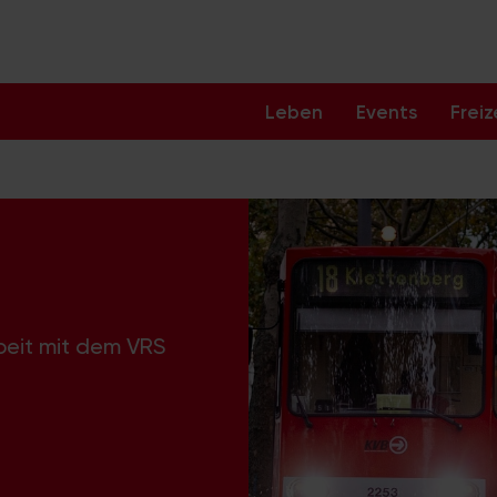
Leben
Events
Freiz
beit mit dem VRS