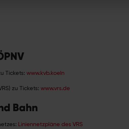
 ÖPNV
zu Tickets:
www.kvb.koeln
VRS) zu Tickets:
www.vrs.de
und Bahn
netzes:
Liniennetzpläne des VRS