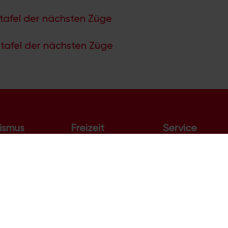
tafel der nächsten Züge
tafel der nächsten Züge
ismus
Freizeit
Service
s
Ausflüge
Fahrplan
nswürdigkeiten
Flohmärkte
Webcam
er Dom
Kino
Flughafen
tführungen
Kinder & Familie
Rheinpegel
schifffahrt
Online-Spiele
Polizeimeldunge
val
Kölner Zoo
Themen in Köln
Phantasialand