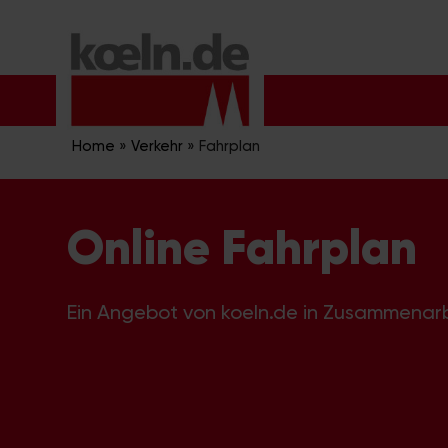
Zum
Inhalt
springen
Home
»
Verkehr
»
Fahrplan
Online Fahrplan
Ein Angebot von koeln.de in Zusammenar