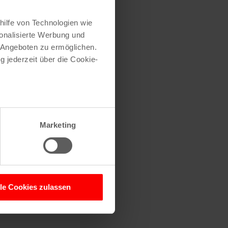
hilfe von Technologien wie
onalisierte Werbung und
 Angeboten zu ermöglichen.
g jederzeit über die Cookie-
au sein können
zieren
Marketing
hre Präferenzen im
Abschnitt
 Medien anbieten zu können
hrer Verwendung unserer
lle Cookies zulassen
 führen diese Informationen
ie im Rahmen Ihrer Nutzung