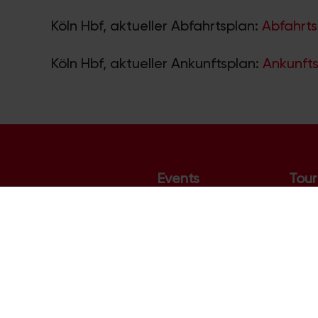
Köln Hbf, aktueller Abfahrtsplan:
Abfahrts
Köln Hbf, aktueller Ankunftsplan:
Ankunfts
Events
Tour
Veranstaltungskalender
Hotel
Top-Events
Sehe
Konzerte
Köln
Ausstellungen
Stad
Das Phantom der Oper
Rhein
Lanxess Arena
Karne
Messekalender