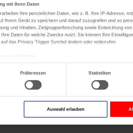
g mit Ihren Daten
arbeiten Ihre persönlichen Daten, wie z. B. Ihre IP-Adresse, mit
uf Ihrem Gerät zu speichern und darauf zuzugreifen und so pers
ung und Inhalten, Zielgruppenforschung sowie Entwicklung von
 Ihre Daten für welche Zwecke nutzt. Sie können Ihre Einwilligun
 auf das Privacy Trigger Symbol ändern oder widerrufen
n wir auch gerne:
re geografische Lage erfassen, welche bis auf einige Meter gen
es Scannen nach bestimmten Merkmalen (Fingerprinting) identifi
Präferenzen
Statistiken
ie Ihre persönlichen Daten verarbeitet werden, und legen Sie I
nhalte und Anzeigen zu personalisieren, Funktionen für soziale
Website zu analysieren. Außerdem geben wir Informationen zu I
Auswahl erlauben
A
r soziale Medien, Werbung und Analysen weiter. Unsere Partner
 Daten zusammen, die Sie ihnen bereitgestellt haben oder die s
n.