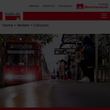
Zum
Wetter
Kölnmail
Stadtplan
Inhalt
springen
M
Home
»
Verkehr
»
Fahrplan