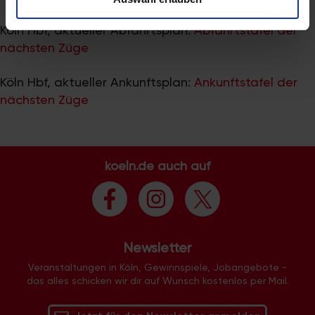
zu können und die Zugriffe auf unsere Website zu
analysieren. Außerdem geben wir Informationen zu Ihrer
Köln Hbf, aktueller Abfahrtsplan:
Abfahrtstafel der
Verwendung unserer Website an unsere Partner für
nächsten Züge
soziale Medien, Werbung und Analysen weiter. Unsere
Partner führen diese Informationen möglicherweise mit
Köln Hbf, aktueller Ankunftsplan:
Ankunftstafel der
weiteren Daten zusammen, die Sie ihnen bereitgestellt
nächsten Züge
haben oder die sie im Rahmen Ihrer Nutzung der Dienste
gesammelt haben.
koeln.de auch auf
Newsletter
Veranstaltungen in Köln, Gewinnspiele, Jobangebote -
das alles schicken wir dir auf Wunsch kostenlos per Mail.