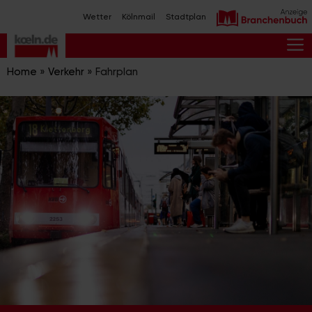
Zum
Wetter
Kölnmail
Stadtplan
Inhalt
springen
M
Home
»
Verkehr
»
Fahrplan