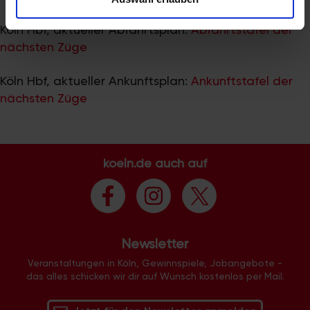
zu können und die Zugriffe auf unsere Website zu
analysieren. Außerdem geben wir Informationen zu Ihrer
Köln Hbf, aktueller Abfahrtsplan:
Abfahrtstafel der
Verwendung unserer Website an unsere Partner für
nächsten Züge
soziale Medien, Werbung und Analysen weiter. Unsere
Partner führen diese Informationen möglicherweise mit
Köln Hbf, aktueller Ankunftsplan:
Ankunftstafel der
weiteren Daten zusammen, die Sie ihnen bereitgestellt
nächsten Züge
haben oder die sie im Rahmen Ihrer Nutzung der Dienste
gesammelt haben.
koeln.de auch auf
Newsletter
Veranstaltungen in Köln, Gewinnspiele, Jobangebote -
das alles schicken wir dir auf Wunsch kostenlos per Mail.