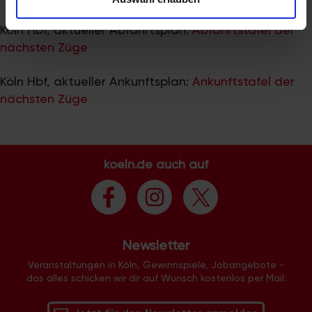
zu können und die Zugriffe auf unsere Website zu
analysieren. Außerdem geben wir Informationen zu Ihrer
Köln Hbf, aktueller Abfahrtsplan:
Abfahrtstafel der
Verwendung unserer Website an unsere Partner für
nächsten Züge
soziale Medien, Werbung und Analysen weiter. Unsere
Partner führen diese Informationen möglicherweise mit
Köln Hbf, aktueller Ankunftsplan:
Ankunftstafel der
weiteren Daten zusammen, die Sie ihnen bereitgestellt
nächsten Züge
haben oder die sie im Rahmen Ihrer Nutzung der Dienste
gesammelt haben.
koeln.de auch auf
Newsletter
Veranstaltungen in Köln, Gewinnspiele, Jobangebote -
das alles schicken wir dir auf Wunsch kostenlos per Mail.