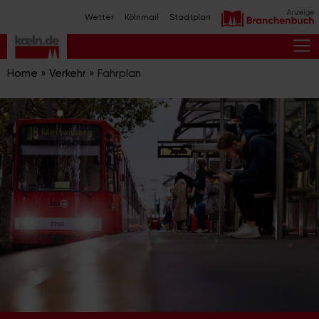
Zum
Wetter
Kölnmail
Stadtplan
Inhalt
springen
M
Home
»
Verkehr
»
Fahrplan