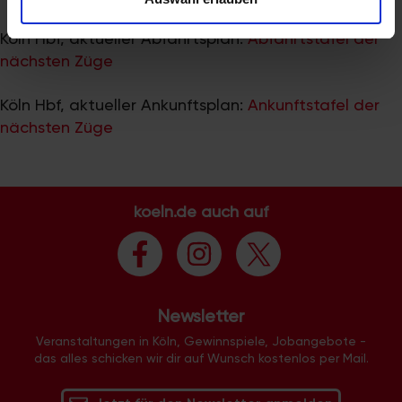
zu können und die Zugriffe auf unsere Website zu
analysieren. Außerdem geben wir Informationen zu Ihrer
Köln Hbf, aktueller Abfahrtsplan:
Abfahrtstafel der
Verwendung unserer Website an unsere Partner für
nächsten Züge
soziale Medien, Werbung und Analysen weiter. Unsere
Partner führen diese Informationen möglicherweise mit
Köln Hbf, aktueller Ankunftsplan:
Ankunftstafel der
weiteren Daten zusammen, die Sie ihnen bereitgestellt
nächsten Züge
haben oder die sie im Rahmen Ihrer Nutzung der Dienste
gesammelt haben.
koeln.de auch auf
Newsletter
Veranstaltungen in Köln, Gewinnspiele, Jobangebote -
das alles schicken wir dir auf Wunsch kostenlos per Mail.