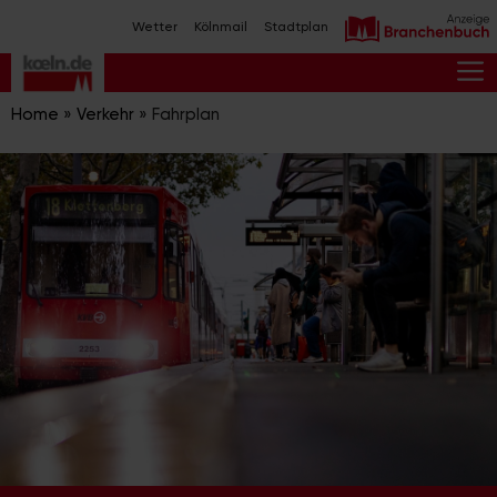
Zum
Wetter
Kölnmail
Stadtplan
Inhalt
springen
M
Home
»
Verkehr
»
Fahrplan