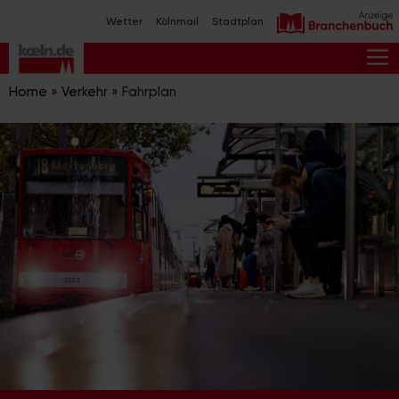
Zum
Wetter
Kölnmail
Stadtplan
Inhalt
springen
M
Home
»
Verkehr
»
Fahrplan