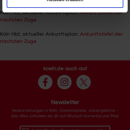
zu können und die Zugriffe auf unsere Website zu
analysieren. Außerdem geben wir Informationen zu Ihrer
Köln Hbf, aktueller Abfahrtsplan:
Abfahrtstafel der
Verwendung unserer Website an unsere Partner für
nächsten Züge
soziale Medien, Werbung und Analysen weiter. Unsere
Partner führen diese Informationen möglicherweise mit
Köln Hbf, aktueller Ankunftsplan:
Ankunftstafel der
weiteren Daten zusammen, die Sie ihnen bereitgestellt
nächsten Züge
haben oder die sie im Rahmen Ihrer Nutzung der Dienste
gesammelt haben.
koeln.de auch auf
Newsletter
Veranstaltungen in Köln, Gewinnspiele, Jobangebote -
das alles schicken wir dir auf Wunsch kostenlos per Mail.