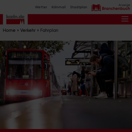
Zum
Wetter
Kölnmail
Stadtplan
Inhalt
springen
M
Home
»
Verkehr
»
Fahrplan