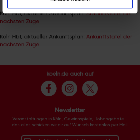
zu können und die Zugriffe auf unsere Website zu
analysieren. Außerdem geben wir Informationen zu Ihrer
Köln Hbf, aktueller Abfahrtsplan:
Abfahrtstafel der
Verwendung unserer Website an unsere Partner für
nächsten Züge
soziale Medien, Werbung und Analysen weiter. Unsere
Partner führen diese Informationen möglicherweise mit
Köln Hbf, aktueller Ankunftsplan:
Ankunftstafel der
weiteren Daten zusammen, die Sie ihnen bereitgestellt
nächsten Züge
haben oder die sie im Rahmen Ihrer Nutzung der Dienste
gesammelt haben.
koeln.de auch auf
Newsletter
Veranstaltungen in Köln, Gewinnspiele, Jobangebote -
das alles schicken wir dir auf Wunsch kostenlos per Mail.