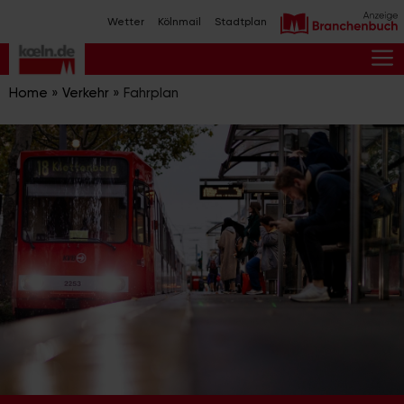
Zum
Wetter
Kölnmail
Stadtplan
Inhalt
springen
M
Home
»
Verkehr
»
Fahrplan