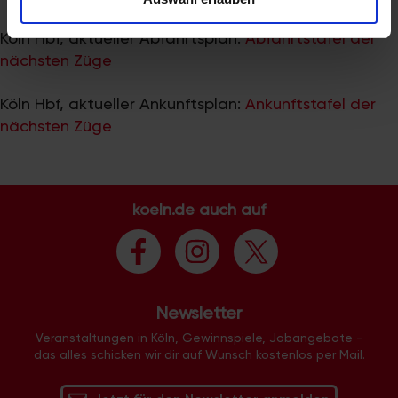
zu können und die Zugriffe auf unsere Website zu
analysieren. Außerdem geben wir Informationen zu Ihrer
Köln Hbf, aktueller Abfahrtsplan:
Abfahrtstafel der
Verwendung unserer Website an unsere Partner für
nächsten Züge
soziale Medien, Werbung und Analysen weiter. Unsere
Partner führen diese Informationen möglicherweise mit
Köln Hbf, aktueller Ankunftsplan:
Ankunftstafel der
weiteren Daten zusammen, die Sie ihnen bereitgestellt
nächsten Züge
haben oder die sie im Rahmen Ihrer Nutzung der Dienste
gesammelt haben.
koeln.de auch auf
Newsletter
Veranstaltungen in Köln, Gewinnspiele, Jobangebote -
das alles schicken wir dir auf Wunsch kostenlos per Mail.