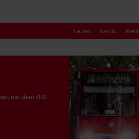
Leben
Events
Freiz
beit mit dem VRS