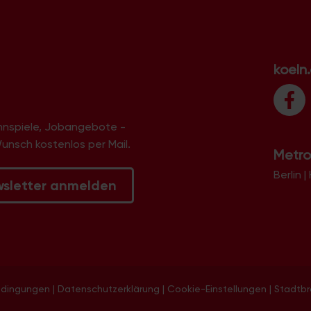
koeln
innspiele, Jobangebote -
Wunsch kostenlos per Mail.
Metro
Berlin
|
wsletter anmelden
edingungen
|
Datenschutzerklärung
|
Cookie-Einstellungen
|
Stadtb