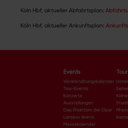
Köln Hbf, aktueller Abfahrtsplan:
Abfahrts
Köln Hbf, aktueller Ankunftsplan:
Ankunfts
Events
Tour
Veranstaltungskalender
Hotel
Top-Events
Sehe
Konzerte
Köln
Ausstellungen
Stad
Das Phantom der Oper
Rhein
Lanxess Arena
Karne
Messekalender