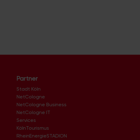
Partner
Stadt Köln
NetCologne
NetCologne Business
NetCologne IT
n
Services
KölnTourismus
RheinEnergieSTADION