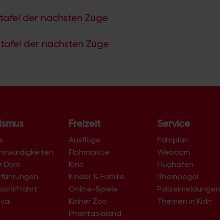
tafel der nächsten Züge
tafel der nächsten Züge
ismus
Freizeit
Service
s
Ausflüge
Fahrplan
nswürdigkeiten
Flohmärkte
Webcam
er Dom
Kino
Flughafen
tführungen
Kinder & Familie
Rheinpegel
schifffahrt
Online-Spiele
Polizeimeldunge
val
Kölner Zoo
Themen in Köln
Phantasialand