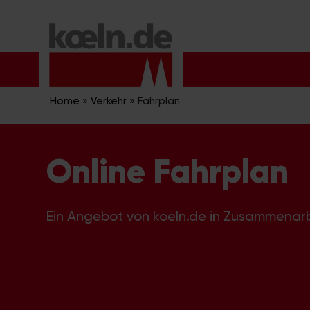
Zum
Inhalt
springen
Home
»
Verkehr
»
Fahrplan
Online Fahrplan
Ein Angebot von koeln.de in Zusammenar