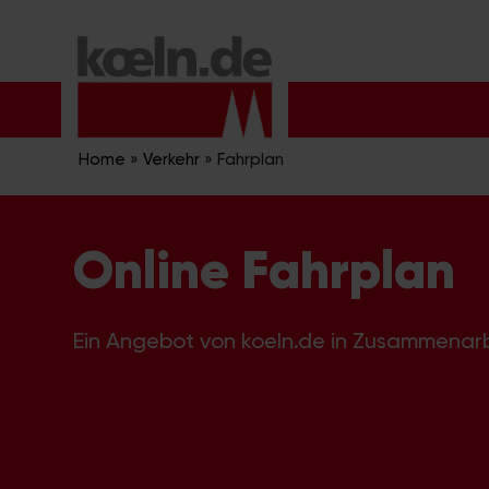
Zum
Inhalt
springen
Home
»
Verkehr
»
Fahrplan
Online Fahrplan
Ein Angebot von koeln.de in Zusammenar