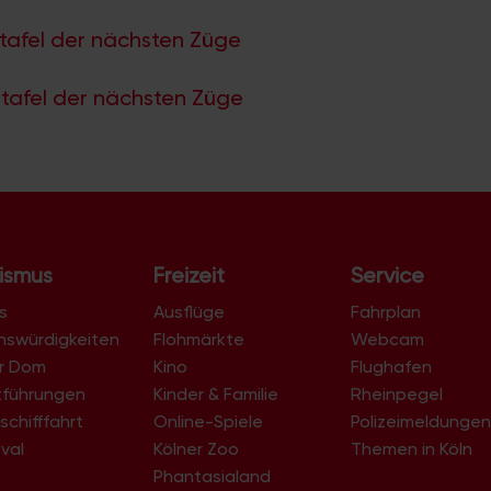
tafel der nächsten Züge
tafel der nächsten Züge
ismus
Freizeit
Service
s
Ausflüge
Fahrplan
nswürdigkeiten
Flohmärkte
Webcam
er Dom
Kino
Flughafen
tführungen
Kinder & Familie
Rheinpegel
schifffahrt
Online-Spiele
Polizeimeldunge
val
Kölner Zoo
Themen in Köln
Phantasialand