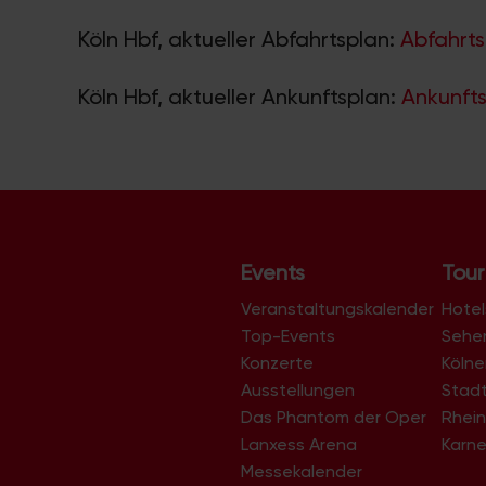
Köln Hbf, aktueller Abfahrtsplan:
Abfahrts
Köln Hbf, aktueller Ankunftsplan:
Ankunfts
Events
Tour
Veranstaltungskalender
Hotel
Top-Events
Sehe
Konzerte
Köln
Ausstellungen
Stad
Das Phantom der Oper
Rhein
Lanxess Arena
Karne
Messekalender