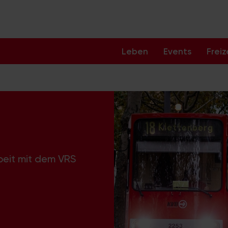
Leben
Events
Freiz
beit mit dem VRS