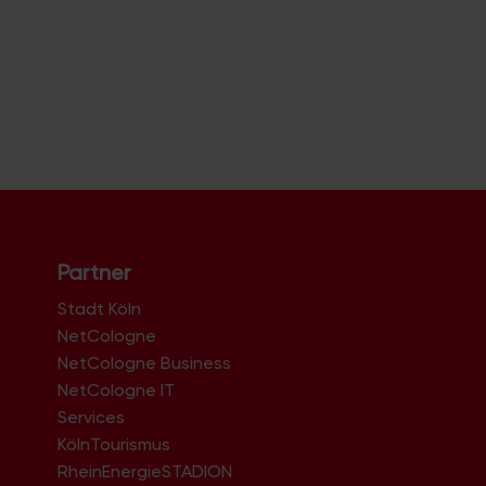
Partner
Stadt Köln
NetCologne
NetCologne Business
NetCologne IT
n
Services
KölnTourismus
RheinEnergieSTADION