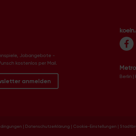
koeln
innspiele, Jobangebote -
Wunsch kostenlos per Mail.
Metro
Berlin
|
wsletter anmelden
edingungen
|
Datenschutzerklärung
|
Cookie-Einstellungen
|
Stadtb