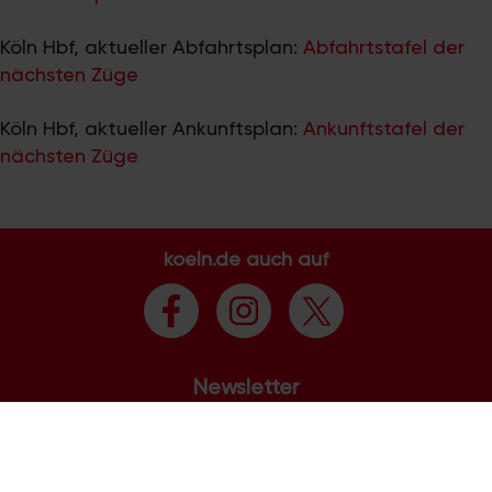
Köln Hbf, aktueller Abfahrtsplan:
Abfahrtstafel der
nächsten Züge
Köln Hbf, aktueller Ankunftsplan:
Ankunftstafel der
nächsten Züge
koeln.de auch auf
Newsletter
Veranstaltungen in Köln, Gewinnspiele, Jobangebote -
das alles schicken wir dir auf Wunsch kostenlos per Mail.