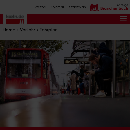
Zum
Wetter
Kölnmail
Stadtplan
Inhalt
springen
M
Home
»
Verkehr
»
Fahrplan