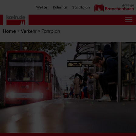
Zum
Wetter
Kölnmail
Stadtplan
Inhalt
springen
M
Home
»
Verkehr
»
Fahrplan