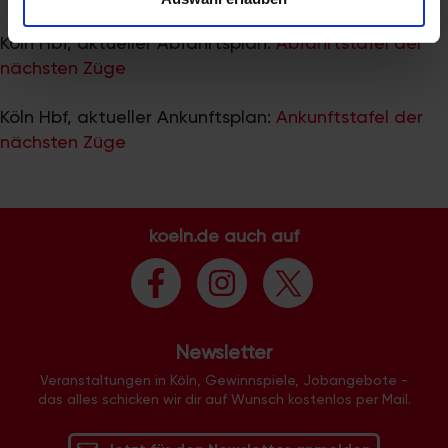
zu können und die Zugriffe auf unsere Website zu
analysieren. Außerdem geben wir Informationen zu Ihrer
Köln Hbf, aktueller Abfahrtsplan:
Abfahrtstafel der
Verwendung unserer Website an unsere Partner für
nächsten Züge
soziale Medien, Werbung und Analysen weiter. Unsere
Partner führen diese Informationen möglicherweise mit
Köln Hbf, aktueller Ankunftsplan:
Ankunftstafel der
weiteren Daten zusammen, die Sie ihnen bereitgestellt
nächsten Züge
haben oder die sie im Rahmen Ihrer Nutzung der Dienste
gesammelt haben.
koeln.de auch auf
Newsletter
Veranstaltungen in Köln, Gewinnspiele, Jobangebote -
das alles schicken wir dir auf Wunsch kostenlos per Mail.