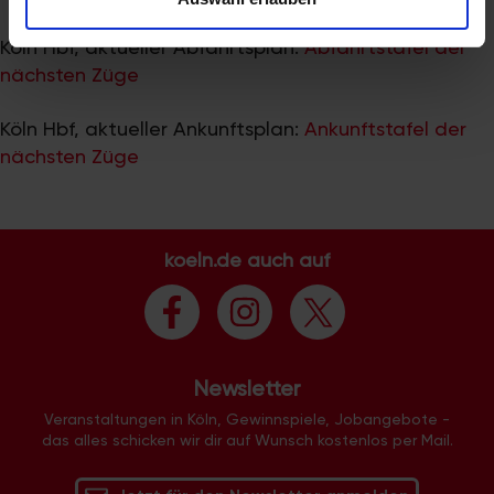
zu können und die Zugriffe auf unsere Website zu
analysieren. Außerdem geben wir Informationen zu Ihrer
Köln Hbf, aktueller Abfahrtsplan:
Abfahrtstafel der
Verwendung unserer Website an unsere Partner für
nächsten Züge
soziale Medien, Werbung und Analysen weiter. Unsere
Partner führen diese Informationen möglicherweise mit
Köln Hbf, aktueller Ankunftsplan:
Ankunftstafel der
weiteren Daten zusammen, die Sie ihnen bereitgestellt
nächsten Züge
haben oder die sie im Rahmen Ihrer Nutzung der Dienste
gesammelt haben.
koeln.de auch auf
Newsletter
Veranstaltungen in Köln, Gewinnspiele, Jobangebote -
das alles schicken wir dir auf Wunsch kostenlos per Mail.