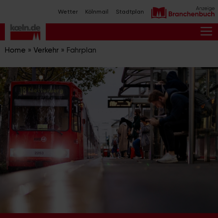
Zum
Wetter
Kölnmail
Stadtplan
Inhalt
springen
M
Home
»
Verkehr
»
Fahrplan