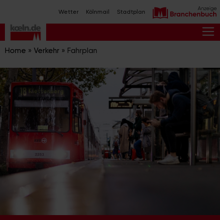
Zum
Wetter
Kölnmail
Stadtplan
Inhalt
springen
M
Home
»
Verkehr
»
Fahrplan