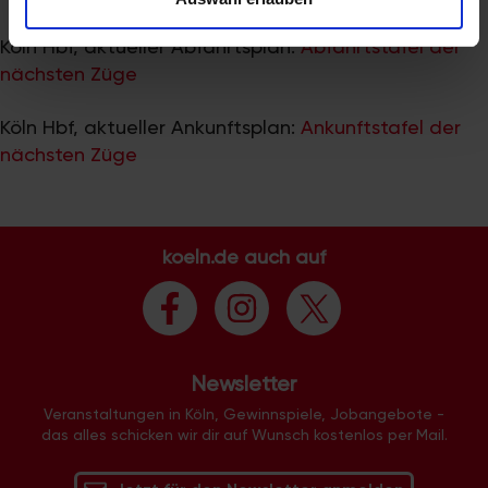
zu können und die Zugriffe auf unsere Website zu
analysieren. Außerdem geben wir Informationen zu Ihrer
Köln Hbf, aktueller Abfahrtsplan:
Abfahrtstafel der
Verwendung unserer Website an unsere Partner für
nächsten Züge
soziale Medien, Werbung und Analysen weiter. Unsere
Partner führen diese Informationen möglicherweise mit
Köln Hbf, aktueller Ankunftsplan:
Ankunftstafel der
weiteren Daten zusammen, die Sie ihnen bereitgestellt
nächsten Züge
haben oder die sie im Rahmen Ihrer Nutzung der Dienste
gesammelt haben.
koeln.de auch auf
Newsletter
Veranstaltungen in Köln, Gewinnspiele, Jobangebote -
das alles schicken wir dir auf Wunsch kostenlos per Mail.