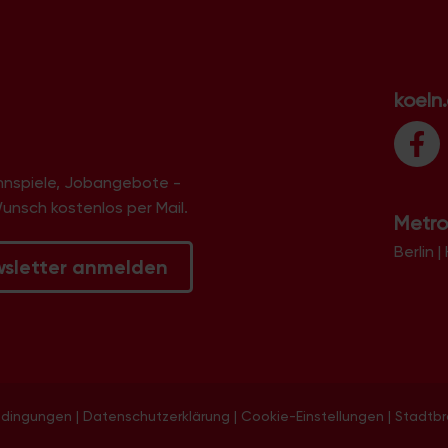
koeln
innspiele, Jobangebote -
Wunsch kostenlos per Mail.
Metro
Berlin
|
wsletter anmelden
edingungen
|
Datenschutzerklärung
|
Cookie-Einstellungen
|
Stadtb