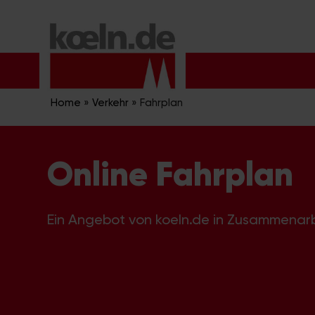
Zum
Inhalt
springen
Home
»
Verkehr
»
Fahrplan
Online Fahrplan
Ein Angebot von koeln.de in Zusammenar