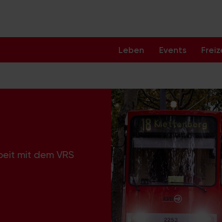
Leben
Events
Freiz
beit mit dem VRS