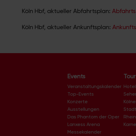
Köln Hbf, aktueller Abfahrtsplan:
Abfahrts
Köln Hbf, aktueller Ankunftsplan:
Ankunfts
Events
Tour
Veranstaltungskalender
Hotel
Top-Events
Sehe
Konzerte
Köln
Ausstellungen
Stad
Das Phantom der Oper
Rhein
Lanxess Arena
Karne
Messekalender