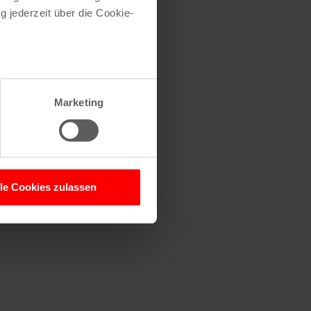
g jederzeit über die Cookie-
au sein können
zieren
Marketing
hre Präferenzen im
Abschnitt
 Medien anbieten zu können
hrer Verwendung unserer
lle Cookies zulassen
 führen diese Informationen
ie im Rahmen Ihrer Nutzung