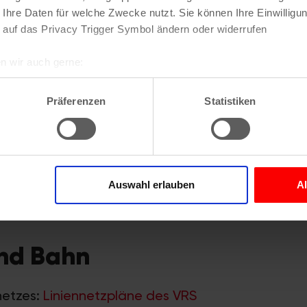
 Ihre Daten für welche Zwecke nutzt. Sie können Ihre Einwilligun
 auf das Privacy Trigger Symbol ändern oder widerrufen
n wir auch gerne:
re geografische Lage erfassen, welche bis auf einige Meter gen
es Scannen nach bestimmten Merkmalen (Fingerprinting) identifi
Präferenzen
Statistiken
ie Ihre persönlichen Daten verarbeitet werden, und legen Sie I
 ÖPNV
nhalte und Anzeigen zu personalisieren, Funktionen für soziale
zu Tickets:
www.kvb.koeln
Website zu analysieren. Außerdem geben wir Informationen zu I
Auswahl erlauben
A
r soziale Medien, Werbung und Analysen weiter. Unsere Partner
VRS) zu Tickets:
www.vrs.de
 Daten zusammen, die Sie ihnen bereitgestellt haben oder die s
n.
und Bahn
netzes:
Liniennetzpläne des VRS