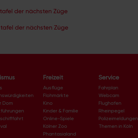
tafel der nächsten Züge
tafel der nächsten Züge
ismus
Freizeit
Service
s
Ausflüge
Fahrplan
nswürdigkeiten
Flohmärkte
Webcam
er Dom
Kino
Flughafen
tführungen
Kinder & Familie
Rheinpegel
schifffahrt
Online-Spiele
Polizeimeldunge
val
Kölner Zoo
Themen in Köln
Phantasialand