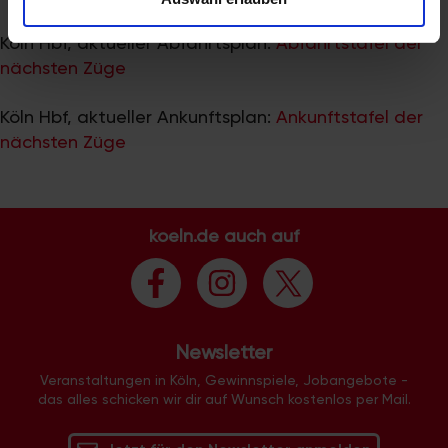
zu können und die Zugriffe auf unsere Website zu
analysieren. Außerdem geben wir Informationen zu Ihrer
Köln Hbf, aktueller Abfahrtsplan:
Abfahrtstafel der
Verwendung unserer Website an unsere Partner für
nächsten Züge
soziale Medien, Werbung und Analysen weiter. Unsere
Partner führen diese Informationen möglicherweise mit
Köln Hbf, aktueller Ankunftsplan:
Ankunftstafel der
weiteren Daten zusammen, die Sie ihnen bereitgestellt
nächsten Züge
haben oder die sie im Rahmen Ihrer Nutzung der Dienste
gesammelt haben.
koeln.de auch auf
Newsletter
Veranstaltungen in Köln, Gewinnspiele, Jobangebote -
das alles schicken wir dir auf Wunsch kostenlos per Mail.