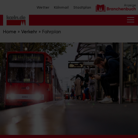
Zum
Wetter
Kölnmail
Stadtplan
Inhalt
springen
M
Home
»
Verkehr
»
Fahrplan