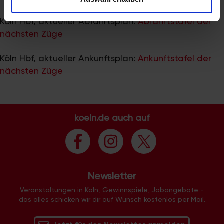
zu können und die Zugriffe auf unsere Website zu
analysieren. Außerdem geben wir Informationen zu Ihrer
Köln Hbf, aktueller Abfahrtsplan:
Abfahrtstafel der
Verwendung unserer Website an unsere Partner für
nächsten Züge
soziale Medien, Werbung und Analysen weiter. Unsere
Partner führen diese Informationen möglicherweise mit
Köln Hbf, aktueller Ankunftsplan:
Ankunftstafel der
weiteren Daten zusammen, die Sie ihnen bereitgestellt
nächsten Züge
haben oder die sie im Rahmen Ihrer Nutzung der Dienste
gesammelt haben.
koeln.de auch auf
Newsletter
Veranstaltungen in Köln, Gewinnspiele, Jobangebote -
das alles schicken wir dir auf Wunsch kostenlos per Mail.