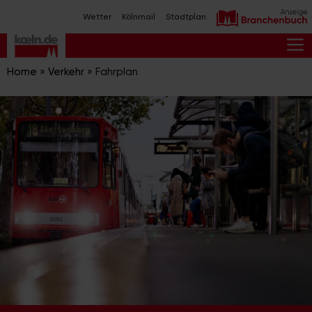
Zum
Wetter
Kölnmail
Stadtplan
Inhalt
springen
M
Home
»
Verkehr
»
Fahrplan