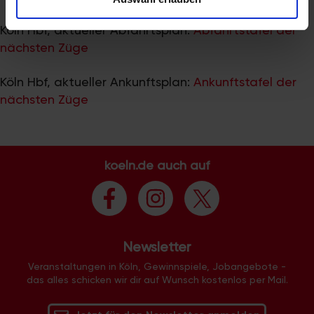
zu können und die Zugriffe auf unsere Website zu
analysieren. Außerdem geben wir Informationen zu Ihrer
Köln Hbf, aktueller Abfahrtsplan:
Abfahrtstafel der
Verwendung unserer Website an unsere Partner für
nächsten Züge
soziale Medien, Werbung und Analysen weiter. Unsere
Partner führen diese Informationen möglicherweise mit
Köln Hbf, aktueller Ankunftsplan:
Ankunftstafel der
weiteren Daten zusammen, die Sie ihnen bereitgestellt
nächsten Züge
haben oder die sie im Rahmen Ihrer Nutzung der Dienste
gesammelt haben.
koeln.de auch auf
Newsletter
Veranstaltungen in Köln, Gewinnspiele, Jobangebote -
das alles schicken wir dir auf Wunsch kostenlos per Mail.