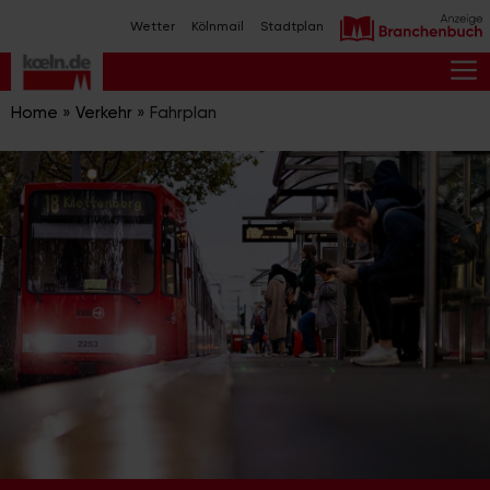
Zum
Wetter
Kölnmail
Stadtplan
Inhalt
springen
M
Home
»
Verkehr
»
Fahrplan