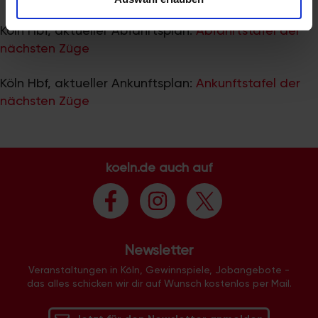
zu können und die Zugriffe auf unsere Website zu
analysieren. Außerdem geben wir Informationen zu Ihrer
Köln Hbf, aktueller Abfahrtsplan:
Abfahrtstafel der
Verwendung unserer Website an unsere Partner für
nächsten Züge
soziale Medien, Werbung und Analysen weiter. Unsere
Partner führen diese Informationen möglicherweise mit
Köln Hbf, aktueller Ankunftsplan:
Ankunftstafel der
weiteren Daten zusammen, die Sie ihnen bereitgestellt
nächsten Züge
haben oder die sie im Rahmen Ihrer Nutzung der Dienste
gesammelt haben.
koeln.de auch auf
Newsletter
Veranstaltungen in Köln, Gewinnspiele, Jobangebote -
das alles schicken wir dir auf Wunsch kostenlos per Mail.