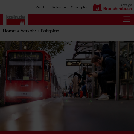
Zum
Wetter
Kölnmail
Stadtplan
Inhalt
springen
M
Home
»
Verkehr
»
Fahrplan