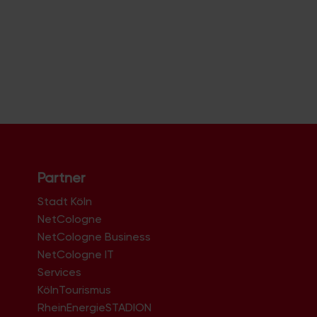
Partner
Stadt Köln
NetCologne
NetCologne Business
NetCologne IT
n
Services
KölnTourismus
RheinEnergieSTADION