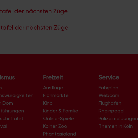
tafel der nächsten Züge
tafel der nächsten Züge
ismus
Freizeit
Service
s
Ausflüge
Fahrplan
nswürdigkeiten
Flohmärkte
Webcam
er Dom
Kino
Flughafen
tführungen
Kinder & Familie
Rheinpegel
schifffahrt
Online-Spiele
Polizeimeldunge
val
Kölner Zoo
Themen in Köln
Phantasialand