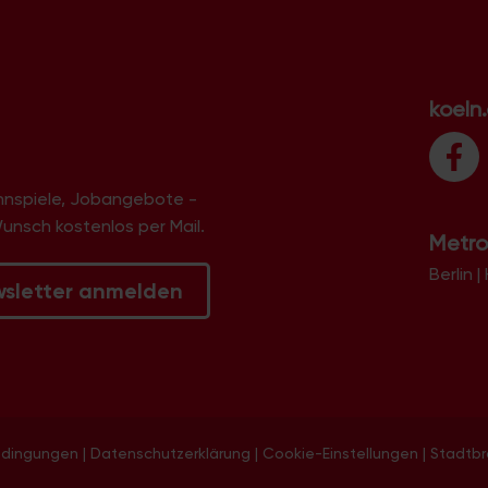
koeln
innspiele, Jobangebote -
Wunsch kostenlos per Mail.
Metro
Berlin
|
wsletter anmelden
edingungen
|
Datenschutzerklärung
|
Cookie-Einstellungen
|
Stadtb