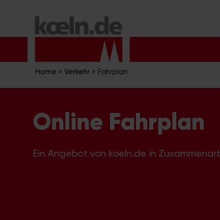
Zum
Inhalt
springen
Home
»
Verkehr
»
Fahrplan
Online Fahrplan
Ein Angebot von koeln.de in Zusammenar