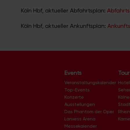
Köln Hbf, aktueller Abfahrtsplan:
Abfahrts
Köln Hbf, aktueller Ankunftsplan:
Ankunfts
Events
Tour
Veranstaltungskalender
Hotel
Top-Events
Sehe
Konzerte
Köln
Ausstellungen
Stad
Das Phantom der Oper
Rhein
Lanxess Arena
Karne
Messekalender