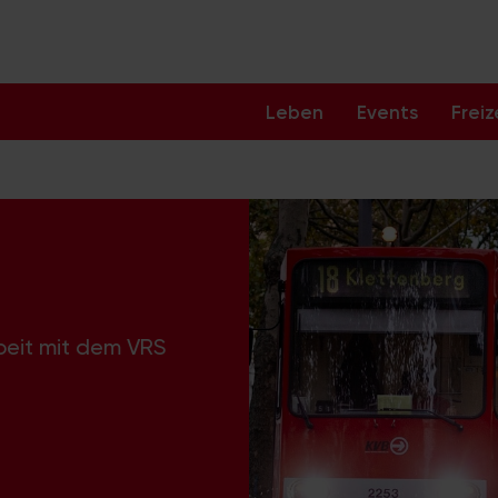
Leben
Events
Freiz
beit mit dem VRS