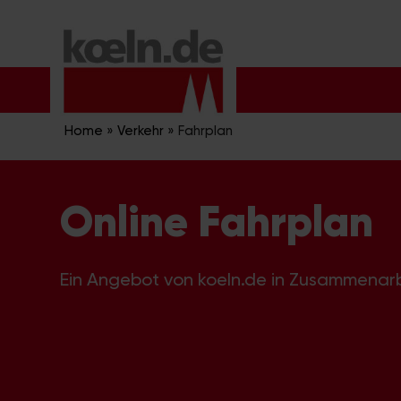
Zum
Inhalt
springen
Home
»
Verkehr
»
Fahrplan
Online Fahrplan
Ein Angebot von koeln.de in Zusammenar