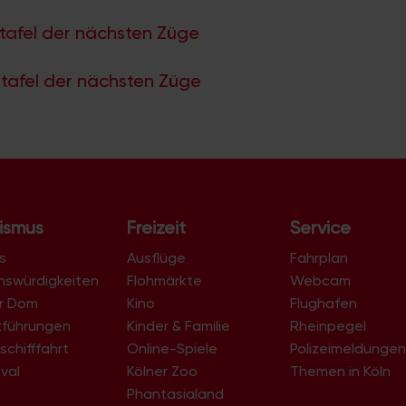
tafel der nächsten Züge
tafel der nächsten Züge
ismus
Freizeit
Service
s
Ausflüge
Fahrplan
nswürdigkeiten
Flohmärkte
Webcam
er Dom
Kino
Flughafen
tführungen
Kinder & Familie
Rheinpegel
schifffahrt
Online-Spiele
Polizeimeldunge
val
Kölner Zoo
Themen in Köln
Phantasialand