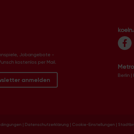
koeln
innspiele, Jobangebote -
Wunsch kostenlos per Mail.
Metro
Berlin
|
wsletter anmelden
edingungen
|
Datenschutzerklärung
|
Cookie-Einstellungen
|
Stadtb