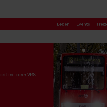
Leben
Events
Freiz
beit mit dem VRS