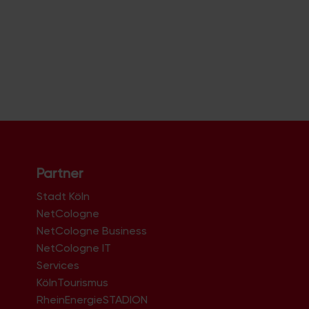
Partner
Stadt Köln
NetCologne
NetCologne Business
NetCologne IT
n
Services
KölnTourismus
RheinEnergieSTADION