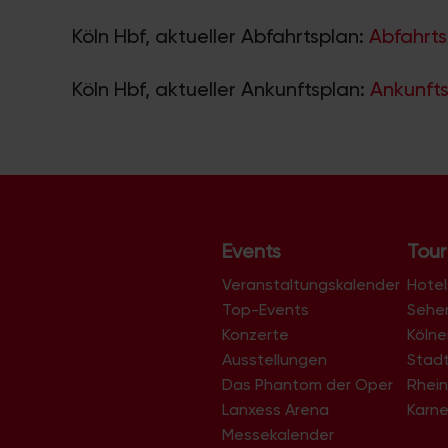
Köln Hbf, aktueller Abfahrtsplan:
Abfahrts
Köln Hbf, aktueller Ankunftsplan:
Ankunfts
Events
Tour
Veranstaltungskalender
Hotel
Top-Events
Sehe
Konzerte
Köln
Ausstellungen
Stad
Das Phantom der Oper
Rhein
Lanxess Arena
Karne
Messekalender